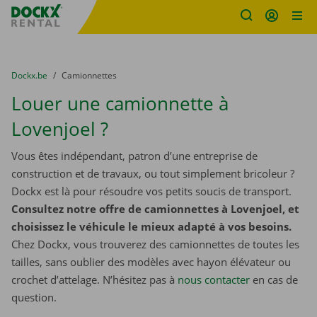
sitename
Skip content
Skip language
You are here:
du
Dockx.be
to
Camionnettes
Louer une camionnette à
Lovenjoel ?
Vous êtes indépendant, patron d’une entreprise de
construction et de travaux, ou tout simplement bricoleur ?
Dockx est là pour résoudre vos petits soucis de transport.
Consultez notre offre de camionnettes à Lovenjoel, et
choisissez le véhicule le mieux adapté à vos besoins.
Chez Dockx, vous trouverez des camionnettes de toutes les
tailles, sans oublier des modèles avec hayon élévateur ou
crochet d’attelage. N’hésitez pas à
nous contacter
​​​​​​​ en cas de
question.