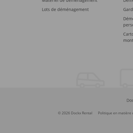
Matériel de déménagement
Démé
Lots de déménagement
Gard
Démé
pers
Cart
mont
Doc
© 2026 Dockx Rental
Politique en matière 