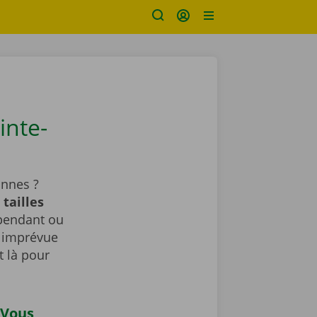
inte-
innes ?
tailles
pendant ou
n imprévue
 là pour
 Vous