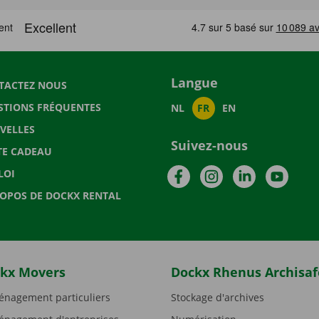
Langue
TACTEZ NOUS
STIONS FRÉQUENTES
NL
FR
EN
VELLES
Suivez-nous
TE CADEAU
Facebook
Instagram
LinkedIn
YouTu
LOI
ROPOS DE DOCKX RENTAL
kx Movers
Dockx Rhenus Archisaf
nagement particuliers
Stockage d'archives