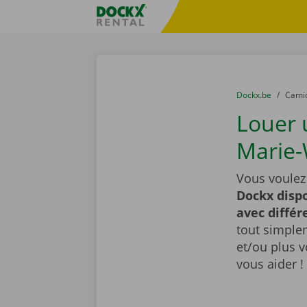
Skip content
Skip language
sitename
You are here:
du
Dockx.be
to
Cami
Louer 
Marie-
Vous voulez
Dockx dispo
avec diffé
tout simplem
et/ou plus 
vous aider 