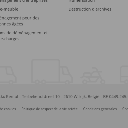
nagement d'entreprises
Numérisation
e-meuble
Destruction d'archives
nagement pour des
onnes âgées
ons de déménagement et
e-charges
kx Rental
-
Terbekehofdreef 10
-
2610
Wilrijk
,
België
-
BE 0449.245
de cookies
Politique de respect de la vie privée
Conditions générales
Cha