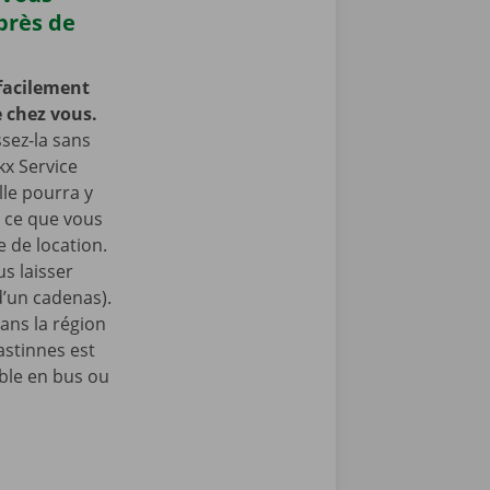
près de
facilement
 chez vous.
ssez-la sans
kx Service
lle pourra y
à ce que vous
 de location.
s laisser
 d’un cadenas).
ans la région
stinnes est
ble en bus ou