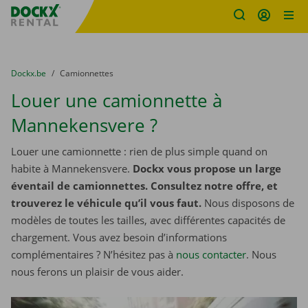
sitename
Skip content
Skip language
You are here:
du
Dockx.be
to
Camionnettes
Louer une camionnette à
Mannekensvere ?
Louer une camionnette : rien de plus simple quand on
habite à Mannekensvere.
Dockx vous propose un large
éventail de camionnettes. Consultez notre offre, et
trouverez le véhicule qu’il vous faut.
Nous disposons de
modèles de toutes les tailles, avec différentes capacités de
chargement. Vous avez besoin d’informations
complémentaires ? N’hésitez pas à
nous contacter
. Nous
nous ferons un plaisir de vous aider.