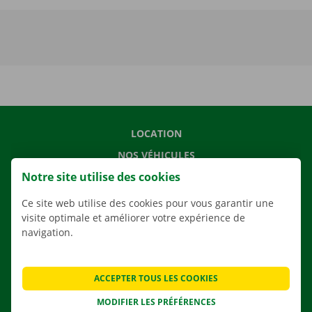
LOCATION
NOS VÉHICULES
Notre site utilise des cookies
NOS SERVICES
AGENCES
Ce site web utilise des cookies pour vous garantir une
visite optimale et améliorer votre expérience de
APPLI
navigation.
SOLUTIONS DE DÉMÉNAGEMENT
ACCEPTER TOUS LES COOKIES
MODIFIER LES PRÉFÉRENCES
CONTACTEZ NOUS