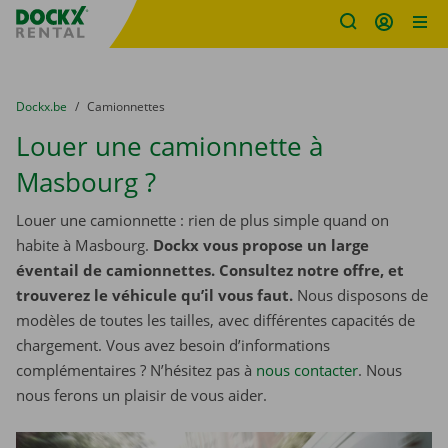
sitename
Skip content
Skip language
You are here:
du
Dockx.be
to
Camionnettes
Louer une camionnette à
Masbourg ?
Louer une camionnette : rien de plus simple quand on
habite à Masbourg.
Dockx vous propose un large
éventail de camionnettes. Consultez notre offre, et
trouverez le véhicule qu’il vous faut.
Nous disposons de
modèles de toutes les tailles, avec différentes capacités de
chargement. Vous avez besoin d’informations
complémentaires ? N’hésitez pas à
nous contacter
. Nous
nous ferons un plaisir de vous aider.