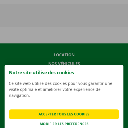
LOCATION
NOS VÉHICULES
Notre site utilise des cookies
NOS SERVICES
AGENCES
Ce site web utilise des cookies pour vous garantir une
visite optimale et améliorer votre expérience de
APPLI
navigation.
SOLUTIONS DE DÉMÉNAGEMENT
ACCEPTER TOUS LES COOKIES
MODIFIER LES PRÉFÉRENCES
CONTACTEZ NOUS