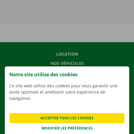
LOCATION
NOS VÉHICULES
NOS SERVICES
Notre site utilise des cookies
AGENCES
Ce site web utilise des cookies pour vous garantir une
APPLI
visite optimale et améliorer votre expérience de
navigation.
SOLUTIONS DE DÉMÉNAGEMENT
ACCEPTER TOUS LES COOKIES
MODIFIER LES PRÉFÉRENCES
CONTACTEZ NOUS