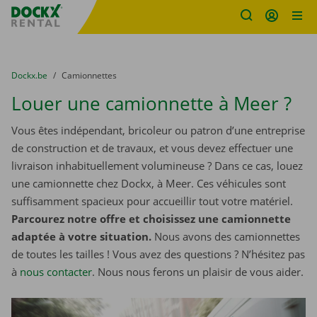
sitename
Skip content
Skip language
You are here:
du
Dockx.be
to
Camionnettes
Louer une camionnette à Meer ?
Vous êtes indépendant, bricoleur ou patron d’une entreprise
de construction et de travaux, et vous devez effectuer une
livraison inhabituellement volumineuse ? Dans ce cas, louez
une camionnette chez Dockx, à Meer. Ces véhicules sont
suffisamment spacieux pour accueillir tout votre matériel.
Parcourez notre offre et choisissez une camionnette
adaptée à votre situation.
Nous avons des camionnettes
de toutes les tailles ! Vous avez des questions ? N’hésitez pas
à
nous contacter
. Nous nous ferons un plaisir de vous aider.