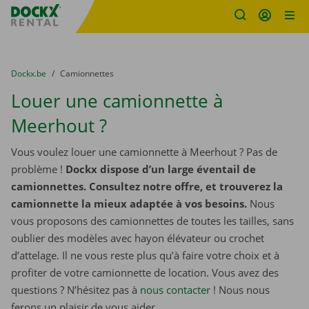
sitename
Skip content
Skip language
You are here:
du
Dockx.be
to
Camionnettes
Louer une camionnette à
Meerhout ?
Vous voulez louer une camionnette à Meerhout ? Pas de
problème !
Dockx dispose d’un large éventail de
camionnettes. Consultez notre offre, et trouverez la
camionnette la mieux adaptée à vos besoins.
Nous
vous proposons des camionnettes de toutes les tailles, sans
oublier des modèles avec hayon élévateur ou crochet
d’attelage. Il ne vous reste plus qu’à faire votre choix et à
profiter de votre camionnette de location. Vous avez des
questions ? N’hésitez pas à
nous contacter
! Nous nous
ferons un plaisir de vous aider.