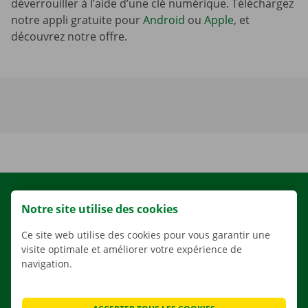
déverrouiller à l’aide d’une clé numérique. Téléchargez
notre appli gratuite pour
Android
ou
Apple
, et
découvrez notre offre.
LOCATION
Notre site utilise des cookies
NOS VÉHICULES
Ce site web utilise des cookies pour vous garantir une
NOS SERVICES
visite optimale et améliorer votre expérience de
navigation.
AGENCES
APPLI
SOLUTIONS DE DÉMÉNAGEMENT