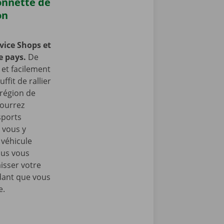
onnette de
on
vice Shops et
e pays.
De
et facilement
ffit de rallier
 région de
pourrez
sports
 vous y
 véhicule
ous vous
isser votre
dant que vous
e.