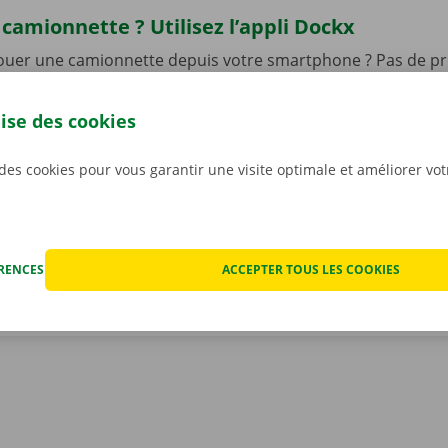
camionnette ? Utilisez l’appli Dockx
louer une camionnette depuis votre smartphone ? Pas de pr
li Dockx. Vous pourrez y réserver une camionnette 24 h/24 et 
, et sans contact ! Utilisez l’appli pour choisir un Pick-up Po
lise des cookies
 ainsi que le modèle qui convient le mieux à votre situation.
re camionnette, vous n’aurez qu’à l’ouvrir à l’aide d’une cl
 des cookies pour vous garantir une visite optimale et améliorer vo
otre appli gratuite pour
Android
ou
Apple
.
ÉRENCES
ACCEPTER TOUS LES COOKIES