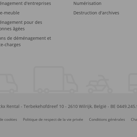
nagement d'entreprises
Numérisation
e-meuble
Destruction d'archives
nagement pour des
onnes âgées
ons de déménagement et
e-charges
kx Rental
-
Terbekehofdreef 10
-
2610
Wilrijk
,
België
-
BE 0449.245
de cookies
Politique de respect de la vie privée
Conditions générales
Cha