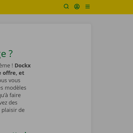
e ?
lème !
Dockx
 offre, et
us vous
des modèles
u’à faire
avez des
plaisir de