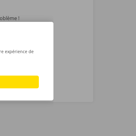
oblème !
7 j/7. C’est
int ou Dockx
 Pour
é numérique.
tre expérience de