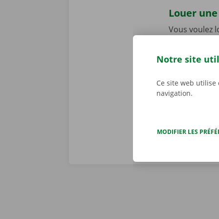
Louer une 
Vous voulez 
Utilisez l’app
rapide, facile
Notre site uti
Service Shop,
récupérer vot
Ce site web utilise
Téléchargez n
navigation.
MODIFIER LES PRÉF