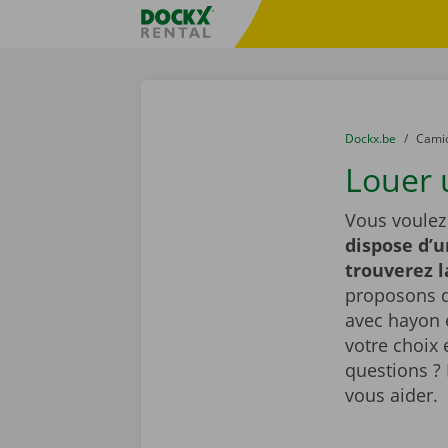
Skip content
Skip language
sitename
You are here:
du
Dockx.be
to
Cami
Louer 
Vous voulez
dispose d’u
trouverez 
proposons d
avec hayon é
votre choix 
questions ? 
vous aider.