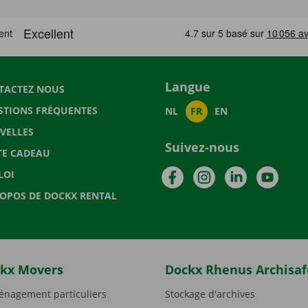
Langue
TACTEZ NOUS
STIONS FRÉQUENTES
NL
FR
EN
VELLES
Suivez-nous
TE CADEAU
Facebook
Instagram
LinkedIn
YouTu
LOI
ROPOS DE DOCKX RENTAL
kx Movers
Dockx Rhenus Archisaf
nagement particuliers
Stockage d'archives