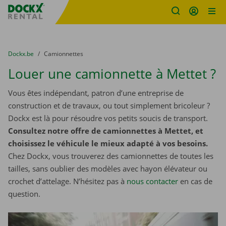
sitename
Skip content
Skip language
You are here:
du
Dockx.be
to
Camionnettes
Louer une camionnette à Mettet ?
Vous êtes indépendant, patron d’une entreprise de
construction et de travaux, ou tout simplement bricoleur ?
Dockx est là pour résoudre vos petits soucis de transport.
Consultez notre offre de camionnettes à Mettet, et
choisissez le véhicule le mieux adapté à vos besoins.
Chez Dockx, vous trouverez des camionnettes de toutes les
tailles, sans oublier des modèles avec hayon élévateur ou
crochet d’attelage. N’hésitez pas à
nous contacter
​​​​​​​ en cas de
question.