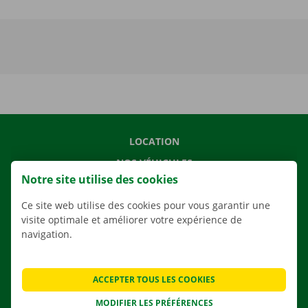
LOCATION
NOS VÉHICULES
Notre site utilise des cookies
NOS SERVICES
Ce site web utilise des cookies pour vous garantir une
AGENCES
visite optimale et améliorer votre expérience de
APPLI
navigation.
SOLUTIONS DE DÉMÉNAGEMENT
ACCEPTER TOUS LES COOKIES
MODIFIER LES PRÉFÉRENCES