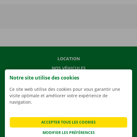
LOCATION
NOS VÉHICULES
Notre site utilise des cookies
NOS SERVICES
AGENCES
Ce site web utilise des cookies pour vous garantir une
visite optimale et améliorer votre expérience de
APPLI
navigation.
SOLUTIONS DE DÉMÉNAGEMENT
ACCEPTER TOUS LES COOKIES
MODIFIER LES PRÉFÉRENCES
CONTACTEZ NOUS