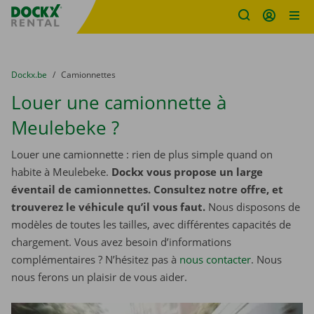
sitename
Skip content
Skip language
You are here:
du
Dockx.be
to
Camionnettes
Louer une camionnette à
Meulebeke ?
Louer une camionnette : rien de plus simple quand on
habite à Meulebeke.
Dockx vous propose un large
éventail de camionnettes. Consultez notre offre, et
trouverez le véhicule qu’il vous faut.
Nous disposons de
modèles de toutes les tailles, avec différentes capacités de
chargement. Vous avez besoin d’informations
complémentaires ? N’hésitez pas à
nous contacter
. Nous
nous ferons un plaisir de vous aider.