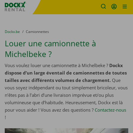
sitename
Skip content
Skip language
You are here:
du
Dockx.be
to
Camionnettes
Louer une camionnette à
Michelbeke ?
Vous voulez louer une camionnette à Michelbeke ?
Dockx
dispose d’un large éventail de camionnettes de toutes
tailles avec différents volumes de chargement.
Que
vous soyez indépendant ou tout simplement bricoleur, vous
n’êtes pas à l’abri d’une livraison imprévue et/ou plus
volumineuse que d’habitude. Heureusement, Dockx est là
pour vous aider ! Vous avez des questions ?
Contactez-nous
!