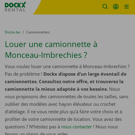
sitename
Skip content
Skip language
You are here:
du
Dockx.be
to
Camionnettes
Louer une camionnette à
Monceau-Imbrechies ?
Vous voulez louer une camionnette à Monceau-Imbrechies ?
Pas de problème !
Dockx dispose d’un large éventail de
camionnettes. Consultez notre offre, et trouverez la
camionnette la mieux adaptée à vos besoins.
Nous
vous proposons des camionnettes de toutes les tailles, sans
oublier des modèles avec hayon élévateur ou crochet
d’attelage. Il ne vous reste plus qu’à faire votre choix et à
profiter de votre camionnette de location. Vous avez des
questions ? N’hésitez pas à
nous contacter
! Nous nous
ferons un plaisir de vous aider.