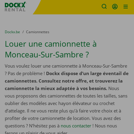
sitename
Skip content
Skip language
You are here:
du
Dockx.be
to
Camionnettes
Louer une camionnette à
Monceau-Sur-Sambre ?
Vous voulez louer une camionnette à Monceau-Sur-Sambre
? Pas de problème !
Dockx dispose d’un large éventail de
camionnettes. Consultez notre offre, et trouverez la
camionnette la mieux adaptée à vos besoins.
Nous
vous proposons des camionnettes de toutes les tailles, sans
oublier des modèles avec hayon élévateur ou crochet
d’attelage. Il ne vous reste plus qu’à faire votre choix et à
profiter de votre camionnette de location. Vous avez des
questions ? N’hésitez pas à
nous contacter
! Nous nous
ferons un plaisir de vous aider.