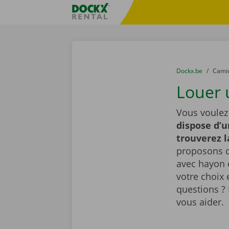
Skip content
Skip language
sitename
You are here:
du
Dockx.be
to
Cami
Louer 
Vous voulez
dispose d’u
trouverez 
proposons d
avec hayon é
votre choix 
questions ? 
vous aider.