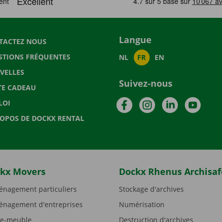
Langue
TACTEZ NOUS
STIONS FRÉQUENTES
NL
FR
EN
VELLES
Suivez-nous
TE CADEAU
Facebook
Instagram
LinkedIn
YouTu
LOI
ROPOS DE DOCKX RENTAL
kx Movers
Dockx Rhenus Archisaf
nagement particuliers
Stockage d'archives
nagement d'entreprises
Numérisation
e-meuble
Destruction d'archives