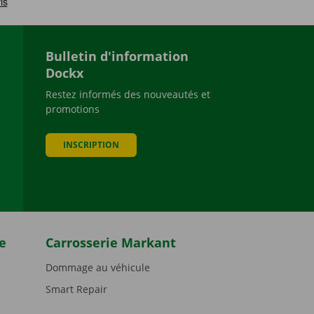
Bulletin d'information
Dockx
Restez informés des nouveautés et
promotions
be
INSCRIPTION
e
Carrosserie Markant
Dommage au véhicule
Smart Repair