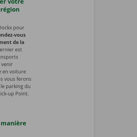
er votre
 région
Dockx pour
endez-vous
ment de la
ernier est
ansports
 venir
 en voiture
us vous ferons
le parking du
ick-up Point.
e manière