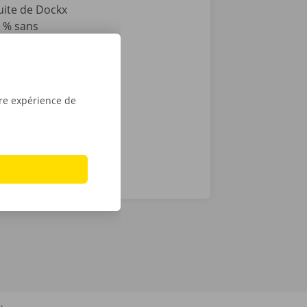
tuite de Dockx
0 % sans
e plus qu’à
e d’une clé
découvrez
tre expérience de