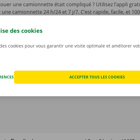
 louer une camionnette était compliqué ? Utilisez l’appli gra
une camionnette 24 h/24 et 7 j/7. C’est rapide, facile, et 10
ez l’appli, choisissez votre véhicule, et payez. Il ne vous rest
er votre camionnette, que vous pourrez déverrouiller à l’aid
lise des cookies
léchargez notre appli gratuite pour
Android
ou
Apple
, et 
 des cookies pour vous garantir une visite optimale et améliorer vo
ÉRENCES
ACCEPTER TOUS LES COOKIES