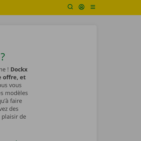
?
me !
Dockx
 offre, et
us vous
des modèles
u’à faire
avez des
plaisir de