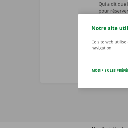
Qui a dit que
pour réserver 
contact ! Ouvr
aller récupér
Notre site uti
numérique. Té
notre offre.
Ce site web utilise
navigation.
MODIFIER LES PRÉF