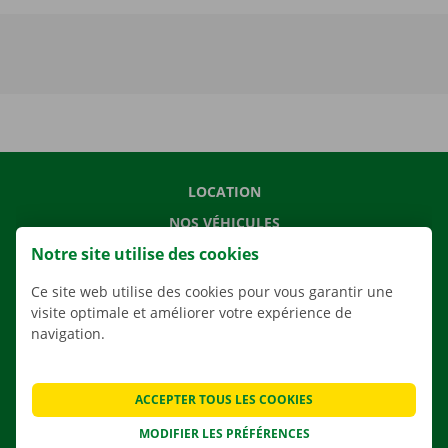
LOCATION
NOS VÉHICULES
Notre site utilise des cookies
NOS SERVICES
AGENCES
Ce site web utilise des cookies pour vous garantir une
visite optimale et améliorer votre expérience de
APPLI
navigation.
SOLUTIONS DE DÉMÉNAGEMENT
ACCEPTER TOUS LES COOKIES
MODIFIER LES PRÉFÉRENCES
CONTACTEZ NOUS