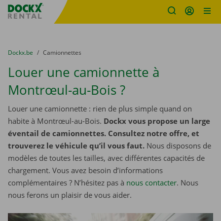
sitename
Skip content
Skip language
You are here:
du
Dockx.be
to
Camionnettes
Louer une camionnette à
Montrœul-au-Bois ?
Louer une camionnette : rien de plus simple quand on
habite à Montrœul-au-Bois.
Dockx vous propose un large
éventail de camionnettes. Consultez notre offre, et
trouverez le véhicule qu’il vous faut.
Nous disposons de
modèles de toutes les tailles, avec différentes capacités de
chargement. Vous avez besoin d’informations
complémentaires ? N’hésitez pas à
nous contacter
. Nous
nous ferons un plaisir de vous aider.