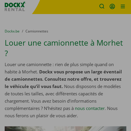
sitename
Skip content
Skip language
You are here:
du
Dockx.be
to
Camionnettes
Louer une camionnette à Morhet
?
Louer une camionnette : rien de plus simple quand on
habite à Morhet.
Dockx vous propose un large éventail
de camionnettes. Consultez notre offre, et trouverez
le véhicule qu’il vous faut.
Nous disposons de modèles
de toutes les tailles, avec différentes capacités de
chargement. Vous avez besoin d’informations
complémentaires ? N’hésitez pas à
nous contacter
. Nous
nous ferons un plaisir de vous aider.