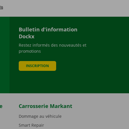
Bulletin d'information
Dockx
Restez informés des nouveautés et
promotions
be
INSCRIPTION
e
Carrosserie Markant
Dommage au véhicule
Smart Repair