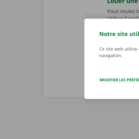
Louer une 
Vous voulez 
Utilisez l’app
rapide, facile
Notre site uti
Service Shop,
récupérer vot
Téléchargez n
Ce site web utilise
navigation.
MODIFIER LES PRÉF