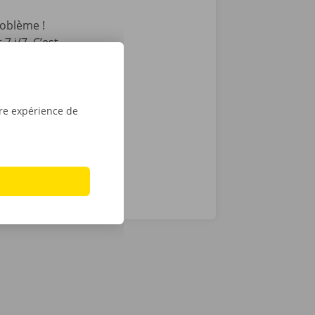
oblème !
7 j/7. C’est
int ou Dockx
 Pour
é numérique.
tre expérience de