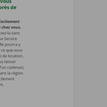
 Vous
près de
facilement
 chez vous.
ssez-la sans
kx Service
lle pourra y
à ce que vous
 de location.
s laisser
 d’un cadenas).
ans la région
cilement
am.