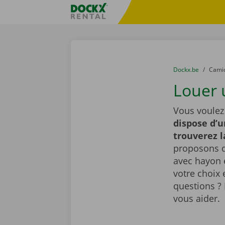
Skip content
Skip language
sitename
You are here:
du
Dockx.be
to
Cami
Louer 
Vous voulez
dispose d’u
trouverez 
proposons d
avec hayon é
votre choix 
questions ? 
vous aider.