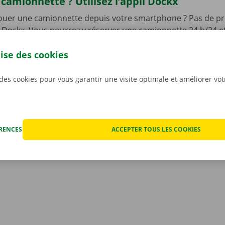
camionnette ? Utilisez l’appli Dockx
louer une camionnette depuis votre smartphone ? Pas de pr
li Dockx. Vous pourrez y réserver une camionnette 24 h/24 et 
, et sans contact ! Utilisez l’appli pour choisir un Pick-up Po
lise des cookies
 ainsi que le modèle qui convient le mieux à votre situation.
re camionnette, vous n’aurez qu’à l’ouvrir à l’aide d’une cl
otre appli gratuite pour
Android
ou
Apple
.
 des cookies pour vous garantir une visite optimale et améliorer vo
ÉRENCES
ACCEPTER TOUS LES COOKIES