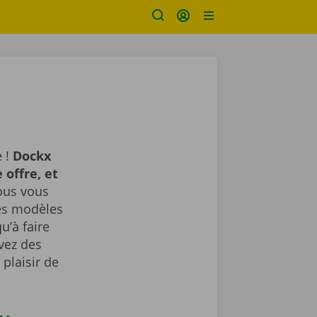
 !
Dockx
 offre, et
us vous
des modèles
u’à faire
avez des
plaisir de