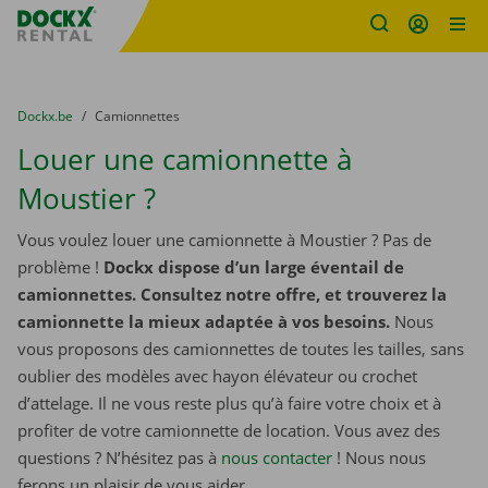
sitename
Skip content
Skip language
You are here:
du
Dockx.be
to
Camionnettes
Louer une camionnette à
Moustier ?
Vous voulez louer une camionnette à Moustier ? Pas de
problème !
Dockx dispose d’un large éventail de
camionnettes. Consultez notre offre, et trouverez la
camionnette la mieux adaptée à vos besoins.
Nous
vous proposons des camionnettes de toutes les tailles, sans
oublier des modèles avec hayon élévateur ou crochet
d’attelage. Il ne vous reste plus qu’à faire votre choix et à
profiter de votre camionnette de location. Vous avez des
questions ? N’hésitez pas à
nous contacter
! Nous nous
ferons un plaisir de vous aider.