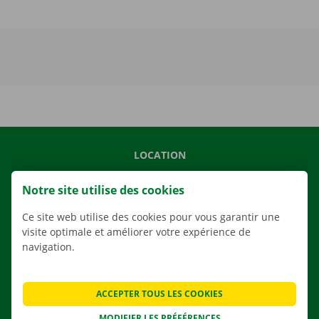
LOCATION
NOS VÉHICULES
Notre site utilise des cookies
NOS SERVICES
Ce site web utilise des cookies pour vous garantir une
AGENCES
visite optimale et améliorer votre expérience de
APPLI
navigation.
SOLUTIONS DE DÉMÉNAGEMENT
ACCEPTER TOUS LES COOKIES
MODIFIER LES PRÉFÉRENCES