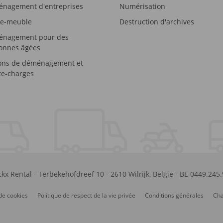
nagement d'entreprises
Numérisation
e-meuble
Destruction d'archives
nagement pour des
onnes âgées
ons de déménagement et
e-charges
kx Rental
-
Terbekehofdreef 10
-
2610
Wilrijk
,
België
-
BE 0449.245
de cookies
Politique de respect de la vie privée
Conditions générales
Cha