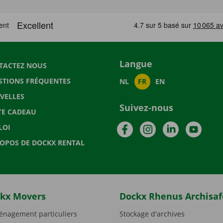
Langue
TACTEZ NOUS
STIONS FRÉQUENTES
NL
FR
EN
VELLES
Suivez-nous
TE CADEAU
Facebook
Instagram
LinkedIn
YouTu
LOI
ROPOS DE DOCKX RENTAL
kx Movers
Dockx Rhenus Archisaf
nagement particuliers
Stockage d'archives