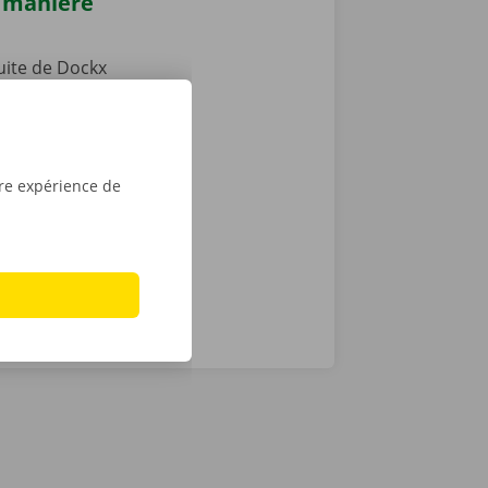
e manière
tuite de Dockx
0 % sans
e plus qu’à
e d’une clé
découvrez
tre expérience de