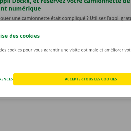
’appli Dockx, et réservez votre camionnette d
ent numérique
 louer une camionnette était compliqué ? Utilisez l’appli gra
une camionnette 24 h/24 et 7 j/7. C’est rapide, facile, et 10
ez l’appli, choisissez votre véhicule, et payez. Il ne vous rest
lise des cookies
er votre camionnette, que vous pourrez déverrouiller à l’aid
léchargez notre appli gratuite pour
Android
ou
Apple
, et 
 des cookies pour vous garantir une visite optimale et améliorer vo
ÉRENCES
ACCEPTER TOUS LES COOKIES