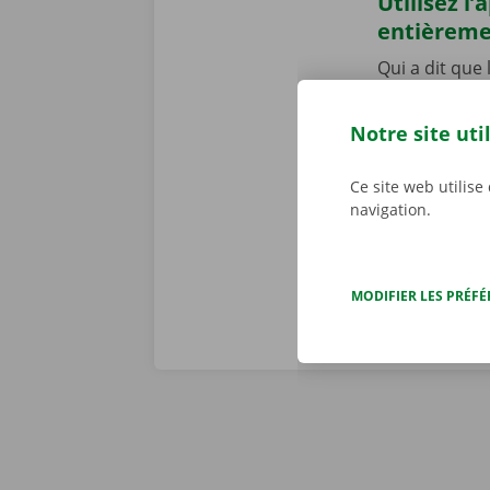
Utilisez l
entièrem
Qui a dit que
pour réserver 
contact ! Ouvr
Notre site uti
aller récupér
numérique. Té
Ce site web utilise
notre offre.
navigation.
MODIFIER LES PRÉF