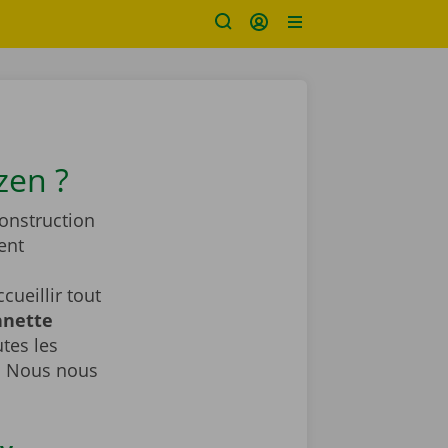
zen ?
construction
ent
ueillir tout
nnette
tes les
. Nous nous