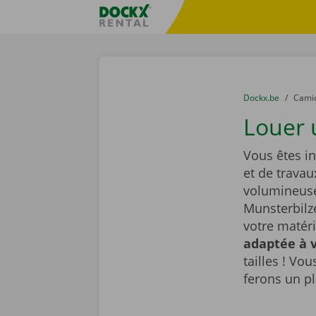
Skip content
Skip language
sitename
You are here:
du
Dockx.be
to
Cami
Louer 
Vous êtes i
et de travau
volumineuse
Munsterbilze
votre matéri
adaptée à v
tailles ! Vo
ferons un pl