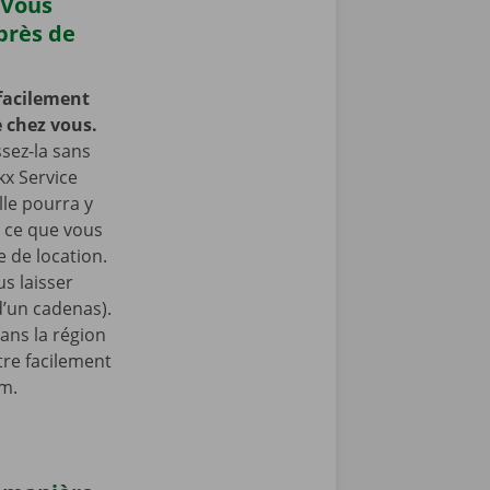
 Vous
près de
facilement
 chez vous.
ssez-la sans
kx Service
lle pourra y
à ce que vous
 de location.
s laisser
 d’un cadenas).
ans la région
tre facilement
am.