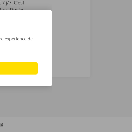
7 j/7. C’est
int ou Dockx
 Pour
é numérique.
tre expérience de