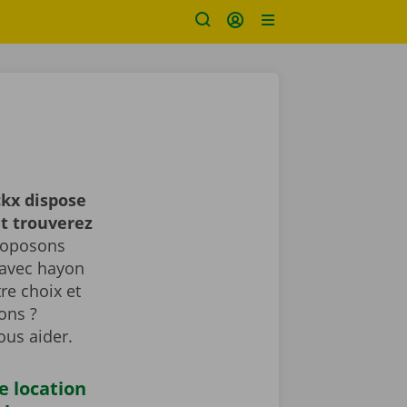
kx dispose
et trouverez
roposons
 avec hayon
tre choix et
ons ?
ous aider.
e location