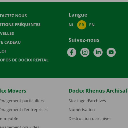
Langue
TACTEZ NOUS
STIONS FRÉQUENTES
NL
FR
EN
VELLES
Suivez-nous
TE CADEAU
Facebook
Instagram
LinkedIn
YouTu
LOI
ROPOS DE DOCKX RENTAL
kx Movers
Dockx Rhenus Archisaf
nagement particuliers
Stockage d'archives
nagement d'entreprises
Numérisation
e-meuble
Destruction d'archives
nagement pour des