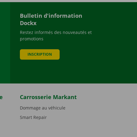
Bulletin d'information
Dockx
Restez informés des nouveautés et
promotions
be
INSCRIPTION
e
Carrosserie Markant
Dommage au véhicule
Smart Repair