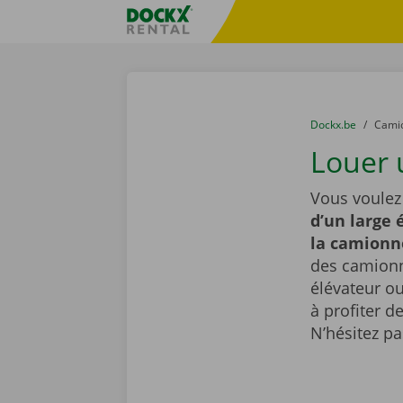
Skip content
Skip language
sitename
You are here:
du
Dockx.be
to
Cami
Louer 
Vous voulez
d’un large 
la camionn
des camionne
élévateur ou
à profiter d
N’hésitez p