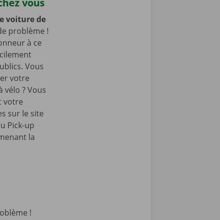
chez vous
e voiture de
de problème !
onneur à ce
acilement
ublics. Vous
er votre
à vélo ? Vous
t votre
 sur le site
u Pick-up
amenant la
oblème !