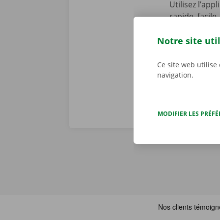
Utilisez l’app
rapide, facile
Service Shop,
récupérer vot
Notre site uti
Téléchargez n
Ce site web utilise
navigation.
MODIFIER LES PRÉF