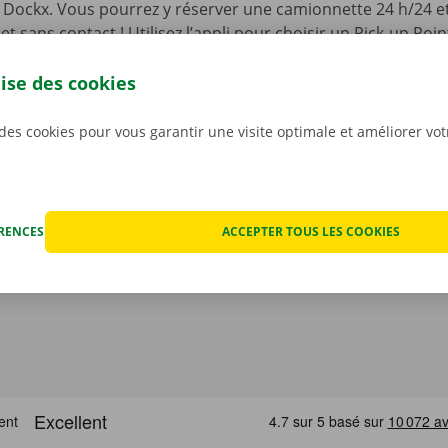
li Dockx. Vous pourrez y réserver une camionnette 24 h/24 et 
, et sans contact ! Utilisez l’appli pour choisir un Pick-up Po
 ainsi que le modèle qui convient le mieux à votre situation.
re camionnette, vous n’aurez qu’à l’ouvrir à l’aide d’une cl
lise des cookies
otre appli gratuite pour
Android
ou
Apple
.
 des cookies pour vous garantir une visite optimale et améliorer vo
ÉRENCES
ACCEPTER TOUS LES COOKIES