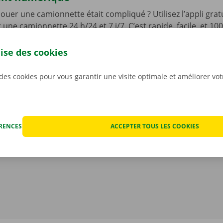
 louer une camionnette était compliqué ? Utilisez l’appli gra
une camionnette 24 h/24 et 7 j/7. C’est rapide, facile, et 10
ez l’appli, choisissez votre véhicule, et payez. Il ne vous rest
er votre camionnette, que vous pourrez déverrouiller à l’aid
lise des cookies
léchargez notre appli gratuite pour
Android
ou
Apple
, et 
 des cookies pour vous garantir une visite optimale et améliorer vo
ÉRENCES
ACCEPTER TOUS LES COOKIES