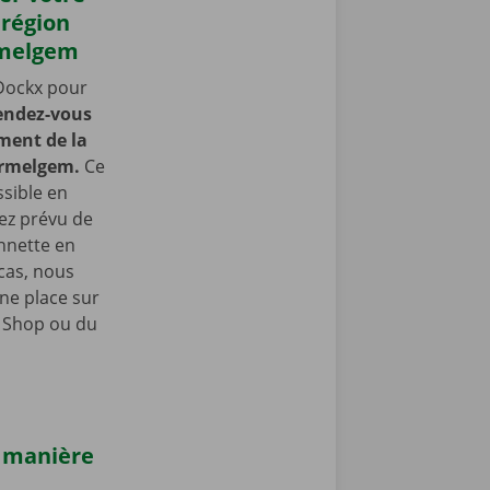
 région
rmelgem
Dockx pour
endez-vous
ment de la
ermelgem.
Ce
ssible en
vez prévu de
nnette en
 cas, nous
ne place sur
e Shop ou du
e manière