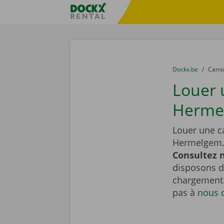
Skip content
Skip language
sitename
You are here:
du
Dockx.be
to
Cami
Louer 
Herme
Louer une c
Hermelgem
Consultez n
disposons de
chargement.
pas à
nous 