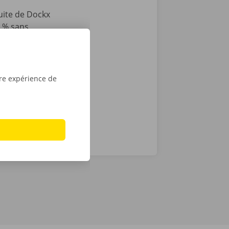
tuite de Dockx
0 % sans
e plus qu’à
e d’une clé
découvrez
tre expérience de