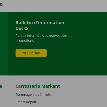
Bulletin d'information
Dockx
Restez informés des nouveautés et
promotions
be
INSCRIPTION
e
Carrosserie Markant
Dommage au véhicule
Smart Repair