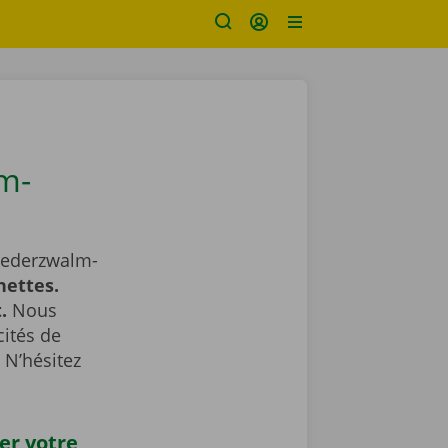
m-
 Nederzwalm-
nettes.
.
Nous
cités de
 N’hésitez
er votre