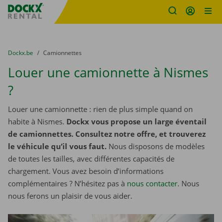
sitename
Skip content
Skip language
You are here:
du
Dockx.be
to
Camionnettes
Louer une camionnette à Nismes
?
Louer une camionnette : rien de plus simple quand on
habite à Nismes.
Dockx vous propose un large éventail
de camionnettes. Consultez notre offre, et trouverez
le véhicule qu’il vous faut.
Nous disposons de modèles
de toutes les tailles, avec différentes capacités de
chargement. Vous avez besoin d’informations
complémentaires ? N’hésitez pas à
nous contacter
. Nous
nous ferons un plaisir de vous aider.