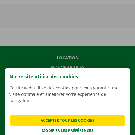
LOCATION
NOS VÉHICULES
Notre site utilise des cookies
NOS SERVICES
AGENCES
Ce site web utilise des cookies pour vous garantir une
visite optimale et améliorer votre expérience de
APPLI
navigation.
SOLUTIONS DE DÉMÉNAGEMENT
ACCEPTER TOUS LES COOKIES
MODIFIER LES PRÉFÉRENCES
CONTACTEZ NOUS