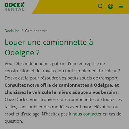
sitename
Skip content
Skip language
You are here:
du
Dockx.be
to
Camionnettes
Louer une camionnette à
Odeigne ?
Vous êtes indépendant, patron d’une entreprise de
construction et de travaux, ou tout simplement bricoleur ?
Dockx est là pour résoudre vos petits soucis de transport.
Consultez notre offre de camionnettes à Odeigne, et
choisissez le véhicule le mieux adapté à vos besoins.
Chez Dockx, vous trouverez des camionnettes de toutes les
tailles, sans oublier des modèles avec hayon élévateur ou
crochet d’attelage. N’hésitez pas à
nous contacter
​​​​​​​ en cas de
question.