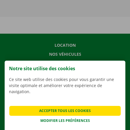
LOCATION
NOS VÉHICULES
NOS SERVICES
Notre site utilise des cookies
AGENCES
Ce site web utilise des cookies pour vous garantir une
APPLI
visite optimale et améliorer votre expérience de
SOLUTIONS DE DÉMÉNAGEMENT
navigation.
ACCEPTER TOUS LES COOKIES
CONTACTEZ NOUS
MODIFIER LES PRÉFÉRENCES
QUESTIONS FRÉQUENTES