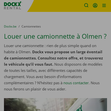
sitename
Skip content
Skip language
You are here:
du
Dockx.be
to
Camionnettes
Louer une camionnette à Olmen ?
Louer une camionnette : rien de plus simple quand on
habite à Olmen.
Dockx vous propose un large éventail
de camionnettes. Consultez notre offre, et trouverez
le véhicule qu’il vous faut.
Nous disposons de modèles
de toutes les tailles, avec différentes capacités de
chargement. Vous avez besoin d’informations
complémentaires ? N’hésitez pas à
nous contacter
. Nous
nous ferons un plaisir de vous aider.