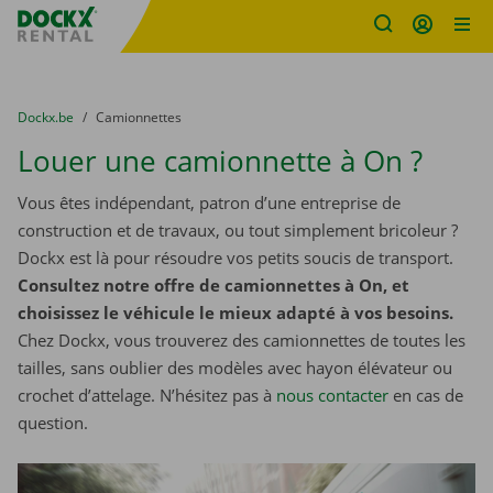
sitename
Skip content
Skip language
You are here:
du
Dockx.be
to
Camionnettes
Louer une camionnette à On ?
Vous êtes indépendant, patron d’une entreprise de
construction et de travaux, ou tout simplement bricoleur ?
Dockx est là pour résoudre vos petits soucis de transport.
Consultez notre offre de camionnettes à On, et
choisissez le véhicule le mieux adapté à vos besoins.
Chez Dockx, vous trouverez des camionnettes de toutes les
tailles, sans oublier des modèles avec hayon élévateur ou
crochet d’attelage. N’hésitez pas à
nous contacter
​​​​​​​ en cas de
question.