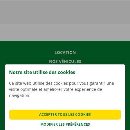
LOCATION
NOS VÉHICULES
NOS SERVICES
Notre site utilise des cookies
AGENCES
Ce site web utilise des cookies pour vous garantir une
APPLI
visite optimale et améliorer votre expérience de
navigation.
SOLUTIONS DE DÉMÉNAGEMENT
ACCEPTER TOUS LES COOKIES
MODIFIER LES PRÉFÉRENCES
CONTACTEZ NOUS