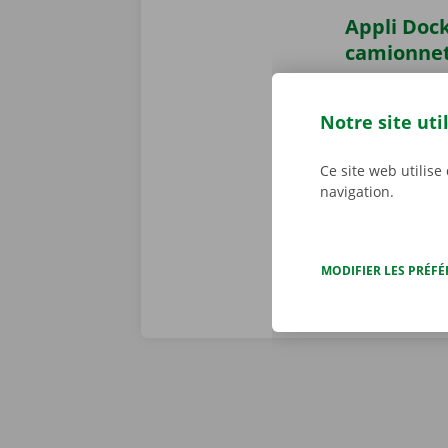
Appli Dock
camionne
Réservez une 
h/24 et 7 j/7
Notre site uti
en toute faci
parcourez not
Ce site web utilise
joué ! Téléch
navigation.
MODIFIER LES PRÉF