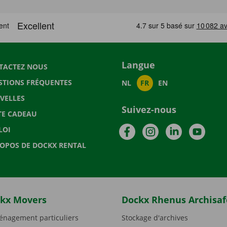
Langue
TACTEZ NOUS
STIONS FRÉQUENTES
NL
FR
EN
VELLES
Suivez-nous
TE CADEAU
Facebook
Instagram
LinkedIn
YouTu
LOI
ROPOS DE DOCKX RENTAL
kx Movers
Dockx Rhenus Archisaf
nagement particuliers
Stockage d'archives