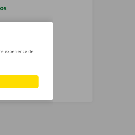
vos
disponible 24
puis l’ouvrir
lèvement,
le tour est
tre expérience de
u
Apple
.