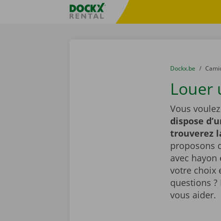
Skip content
Skip language
sitename
You are here:
du
Dockx.be
to
Cami
Louer 
Vous voulez
dispose d’u
trouverez 
proposons d
avec hayon é
votre choix 
questions ? 
vous aider.