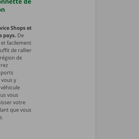
onnette de
on
vice Shops et
e pays.
De
et facilement
ffit de rallier
 région de
rrez
sports
 vous y
 véhicule
ous vous
isser votre
dant que vous
e.