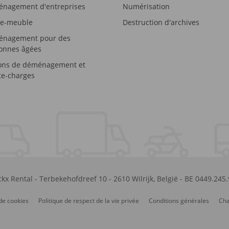
nagement d'entreprises
Numérisation
e-meuble
Destruction d'archives
nagement pour des
onnes âgées
ons de déménagement et
e-charges
kx Rental
-
Terbekehofdreef 10
-
2610
Wilrijk
,
België
-
BE 0449.245
de cookies
Politique de respect de la vie privée
Conditions générales
Cha