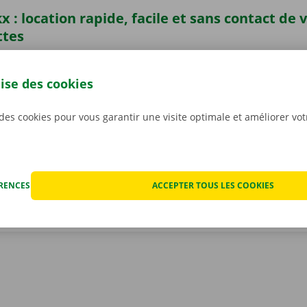
x : location rapide, facile et sans contact de 
ttes
camionnette quand bon vous semble, grâce à l’appli Dockx 
. Vous pouvez à présent louer une camionnette sans contact, 
lise des cookies
lité à l’aide d’une clé numérique. Sélectionnez un point d’en
re offre de véhicules, choisissez une camionnette, payez, et 
 des cookies pour vous garantir une visite optimale et améliorer vo
argez sans plus attendre notre appli gratuite pour
Android
o
ÉRENCES
ACCEPTER TOUS LES COOKIES