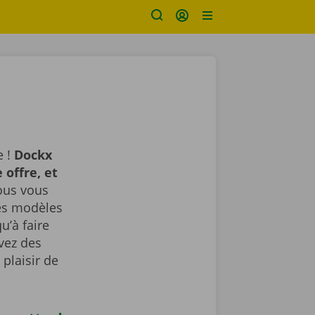
e !
Dockx
 offre, et
us vous
des modèles
u’à faire
avez des
plaisir de