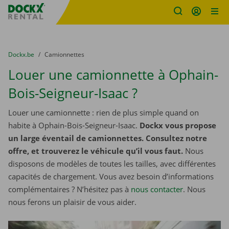
sitename
Skip content
Skip language
You are here:
du
Dockx.be
to
Camionnettes
Louer une camionnette à Ophain-
Bois-Seigneur-Isaac ?
Louer une camionnette : rien de plus simple quand on
habite à Ophain-Bois-Seigneur-Isaac.
Dockx vous propose
un large éventail de camionnettes. Consultez notre
offre, et trouverez le véhicule qu’il vous faut.
Nous
disposons de modèles de toutes les tailles, avec différentes
capacités de chargement. Vous avez besoin d’informations
complémentaires ? N’hésitez pas à
nous contacter
. Nous
nous ferons un plaisir de vous aider.