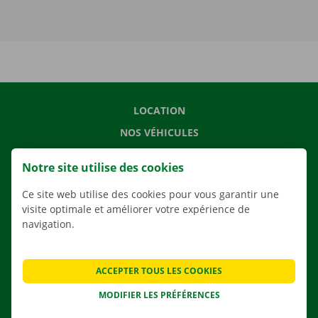
LOCATION
NOS VÉHICULES
NOS SERVICES
Notre site utilise des cookies
AGENCES
Ce site web utilise des cookies pour vous garantir une
APPLI
visite optimale et améliorer votre expérience de
SOLUTIONS DE DÉMÉNAGEMENT
navigation.
ACCEPTER TOUS LES COOKIES
CONTACTEZ NOUS
MODIFIER LES PRÉFÉRENCES
QUESTIONS FRÉQUENTES