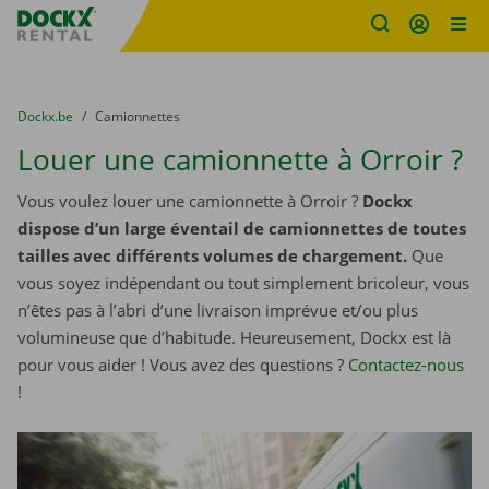
sitename
Skip content
Skip language
You are here:
du
Dockx.be
to
Camionnettes
Louer une camionnette à Orroir ?
Vous voulez louer une camionnette à Orroir ?
Dockx
dispose d’un large éventail de camionnettes de toutes
tailles avec différents volumes de chargement.
Que
vous soyez indépendant ou tout simplement bricoleur, vous
n’êtes pas à l’abri d’une livraison imprévue et/ou plus
volumineuse que d’habitude. Heureusement, Dockx est là
pour vous aider ! Vous avez des questions ?
Contactez-nous
!