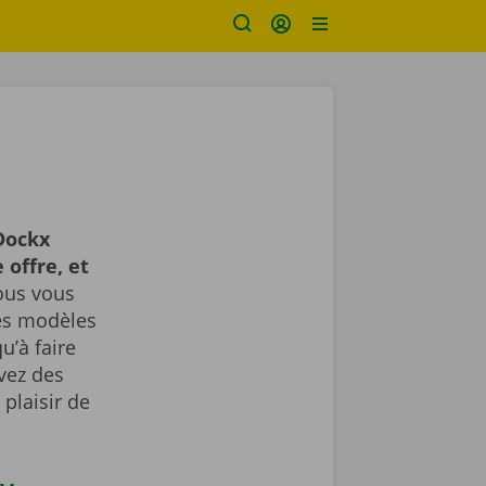
Dockx
 offre, et
us vous
des modèles
u’à faire
avez des
plaisir de