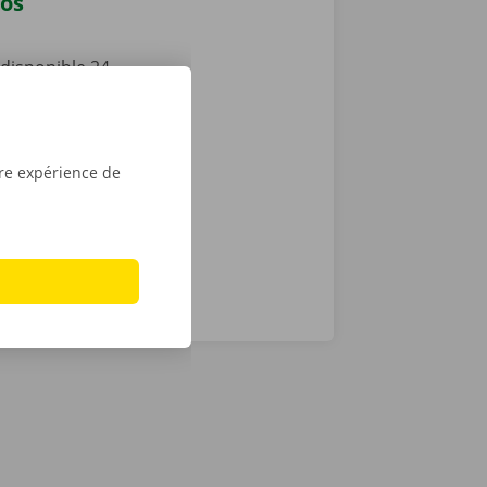
vos
disponible 24
puis l’ouvrir
lèvement,
le tour est
u
Apple
.
tre expérience de