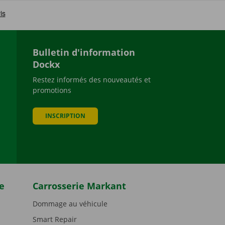
Bulletin d'information
Dockx
Restez informés des nouveautés et
promotions
be
INSCRIPTION
e
Carrosserie Markant
Dommage au véhicule
Smart Repair