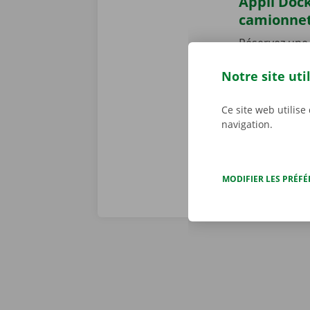
Appli Dock
camionne
Réservez une 
h/24 et 7 j/7
Notre site uti
en toute faci
parcourez not
joué ! Téléch
Ce site web utilise
navigation.
MODIFIER LES PRÉF