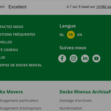
Langue
TACTEZ NOUS
STIONS FRÉQUENTES
NL
FR
EN
VELLES
Suivez-nous
TE CADEAU
Facebook
Instagram
LinkedIn
YouTu
LOI
ROPOS DE DOCKX RENTAL
kx Movers
Dockx Rhenus Archisaf
nagement particuliers
Stockage d'archives
nagement d'entreprises
Numérisation