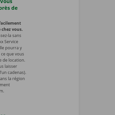
 Vous
près de
facilement
 chez vous.
ssez-la sans
kx Service
lle pourra y
à ce que vous
 de location.
s laisser
 d’un cadenas).
ans la région
lement
am.