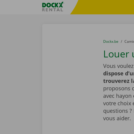
Skip content
Skip language
sitename
You are here:
du
Dockx.be
to
Cami
Louer 
Vous voulez
dispose d’u
trouverez 
proposons d
avec hayon é
votre choix 
questions ? 
vous aider.