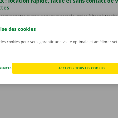
x : location rapide, facile et sans contact de 
ttes
camionnette quand bon vous semble, grâce à l’appli Dockx 
. Vous pouvez à présent louer une camionnette sans contact, 
lise des cookies
lité à l’aide d’une clé numérique. Sélectionnez un point d’en
re offre de véhicules, choisissez une camionnette, payez, et 
argez sans plus attendre notre appli gratuite pour
Android
o
 des cookies pour vous garantir une visite optimale et améliorer vo
ÉRENCES
ACCEPTER TOUS LES COOKIES