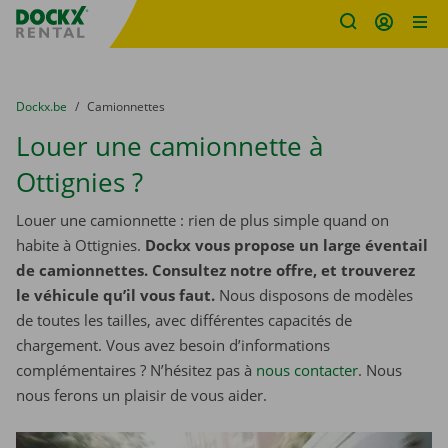
sitename
Skip content
Skip language
You are here:
du
Dockx.be
to
Camionnettes
Louer une camionnette à
Ottignies ?
Louer une camionnette : rien de plus simple quand on
habite à Ottignies.
Dockx vous propose un large éventail
de camionnettes. Consultez notre offre, et trouverez
le véhicule qu’il vous faut.
Nous disposons de modèles
de toutes les tailles, avec différentes capacités de
chargement. Vous avez besoin d’informations
complémentaires ? N’hésitez pas à
nous contacter
. Nous
nous ferons un plaisir de vous aider.