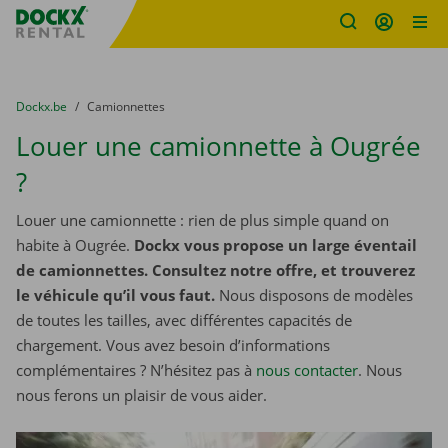
sitename
Skip content
Skip language
You are here:
du
Dockx.be
to
Camionnettes
Louer une camionnette à Ougrée
?
Louer une camionnette : rien de plus simple quand on
habite à Ougrée.
Dockx vous propose un large éventail
de camionnettes. Consultez notre offre, et trouverez
le véhicule qu’il vous faut.
Nous disposons de modèles
de toutes les tailles, avec différentes capacités de
chargement. Vous avez besoin d’informations
complémentaires ? N’hésitez pas à
nous contacter
. Nous
nous ferons un plaisir de vous aider.