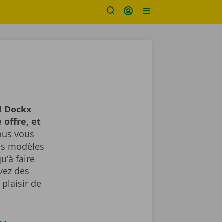
 !
Dockx
 offre, et
us vous
des modèles
u’à faire
avez des
plaisir de