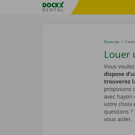
Skip content
Skip language
sitename
You are here:
du
Dockx.be
to
Cami
Louer 
Vous voulez
dispose d’u
trouverez 
proposons d
avec hayon é
votre choix 
questions ? 
vous aider.