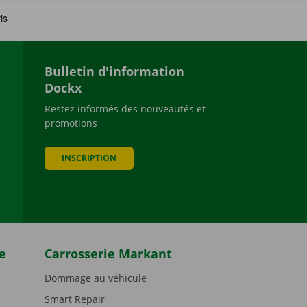
Bulletin d'information
Dockx
Restez informés des nouveautés et
promotions
be
INSCRIPTION
e
Carrosserie Markant
Dommage au véhicule
Smart Repair