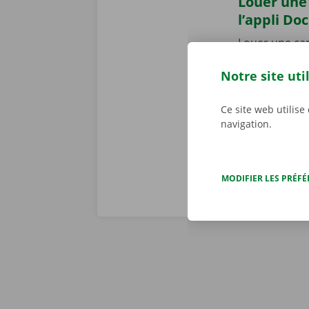
Louer une 
l’appli Do
Louer une cam
Dockx pour
A
Notre site uti
votre smartph
mieux à votre 
le Pick-up Po
Ce site web utilise
navigation.
MODIFIER LES PRÉF