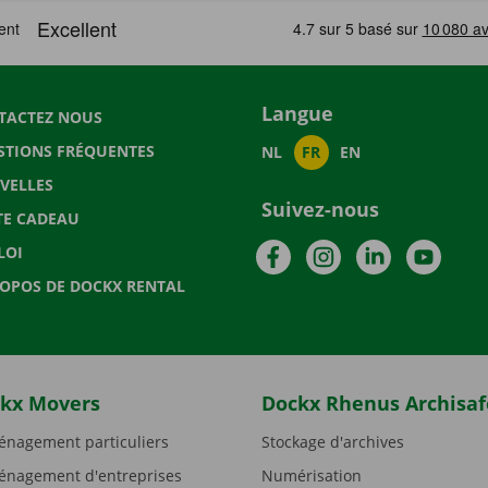
Langue
TACTEZ NOUS
STIONS FRÉQUENTES
NL
FR
EN
VELLES
Suivez-nous
TE CADEAU
Facebook
Instagram
LinkedIn
YouTu
LOI
ROPOS DE DOCKX RENTAL
kx Movers
Dockx Rhenus Archisaf
nagement particuliers
Stockage d'archives
nagement d'entreprises
Numérisation