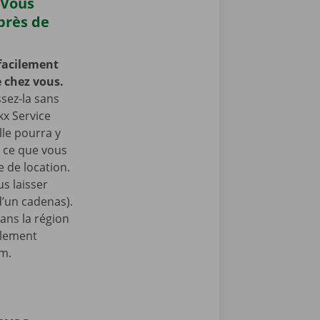
 Vous
près de
facilement
 chez vous.
ssez-la sans
kx Service
lle pourra y
à ce que vous
 de location.
s laisser
 d’un cadenas).
ans la région
ilement
am.