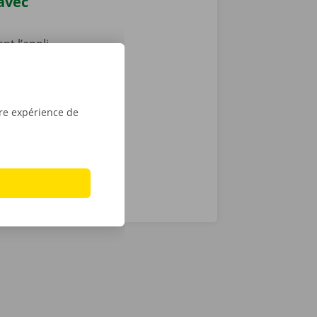
 avec
nt l’appli
7, depuis
vient le
location dans
tre expérience de