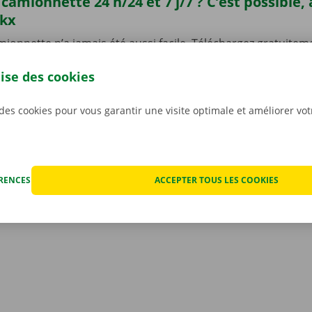
camionnette 24 h/24 et 7 j/7 ? C’est possible,
ckx
ionnette n’a jamais été aussi facile. Téléchargez gratuiteme
ndroid
ou
Apple
et réservez une camionnette 24 h/24 et 7 j/
lise des cookies
one. Choisissez rapidement et facilement le modèle qui con
situation. Payez via l’appli, et récupérez votre véhicule de 
int ou Dockx Service Shop de votre choix.
 des cookies pour vous garantir une visite optimale et améliorer vo
ÉRENCES
ACCEPTER TOUS LES COOKIES