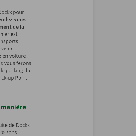
Dockx pour
endez-vous
ment de la
nier est
ansports
 venir
 en voiture
us vous ferons
le parking du
ick-up Point.
e manière
tuite de Dockx
0 % sans