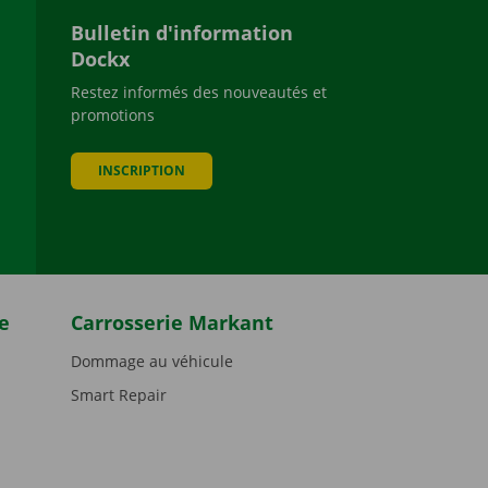
Bulletin d'information
Dockx
Restez informés des nouveautés et
promotions
be
INSCRIPTION
e
Carrosserie Markant
Dommage au véhicule
Smart Repair