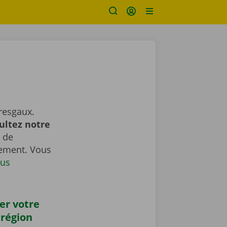
resgaux.
ultez notre
 de
gement. Vous
us
er votre
 région