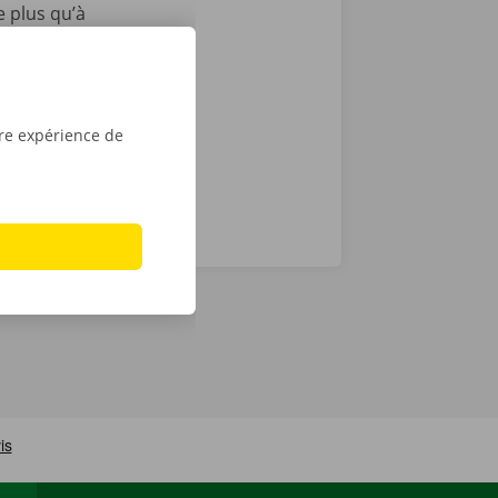
e plus qu’à
e d’une clé
découvrez
tre expérience de