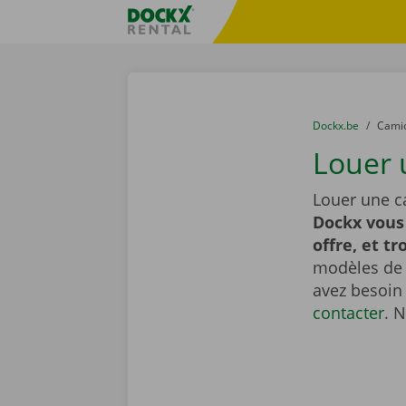
Skip content
Skip language
sitename
You are here:
du
Dockx.be
to
Cami
Louer 
Louer une c
Dockx vous
offre, et tr
modèles de t
avez besoin
contacter
. 