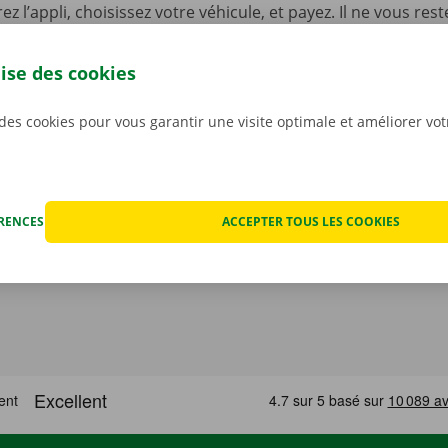
ez l’appli, choisissez votre véhicule, et payez. Il ne vous rest
er votre camionnette, que vous pourrez déverrouiller à l’aid
léchargez notre appli gratuite pour
Android
ou
Apple
, et 
lise des cookies
 des cookies pour vous garantir une visite optimale et améliorer vo
ÉRENCES
ACCEPTER TOUS LES COOKIES