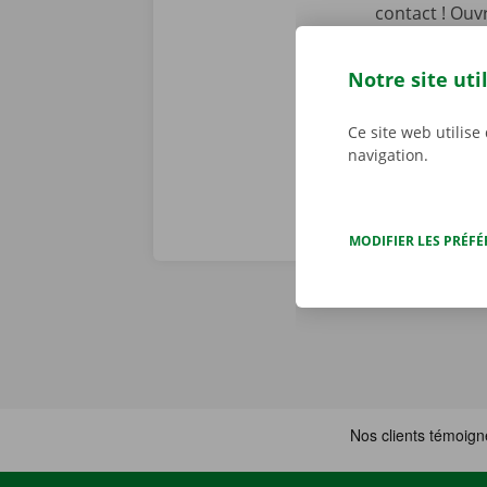
contact ! Ouvr
aller récupér
numérique. Té
Notre site uti
notre offre.
Ce site web utilise
navigation.
MODIFIER LES PRÉF