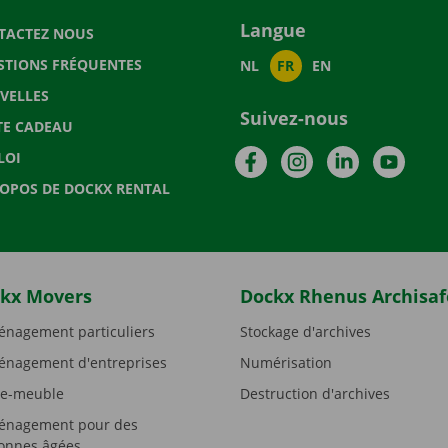
Langue
TACTEZ NOUS
STIONS FRÉQUENTES
NL
FR
EN
VELLES
Suivez-nous
TE CADEAU
Facebook
Instagram
LinkedIn
YouTu
LOI
ROPOS DE DOCKX RENTAL
kx Movers
Dockx Rhenus Archisaf
nagement particuliers
Stockage d'archives
nagement d'entreprises
Numérisation
e-meuble
Destruction d'archives
nagement pour des
onnes âgées