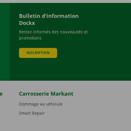
Bulletin d'information
Dockx
Restez informés des nouveautés et
promotions
be
INSCRIPTION
e
Carrosserie Markant
Dommage au véhicule
Smart Repair