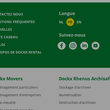
Langue
TACTEZ NOUS
STIONS FRÉQUENTES
NL
FR
EN
VELLES
Suivez-nous
TE CADEAU
Facebook
Instagram
LinkedIn
YouTu
LOI
ROPOS DE DOCKX RENTAL
kx Movers
Dockx Rhenus Archisaf
nagement particuliers
Stockage d'archives
nagement d'entreprises
Numérisation
e-meuble
Destruction d'archives