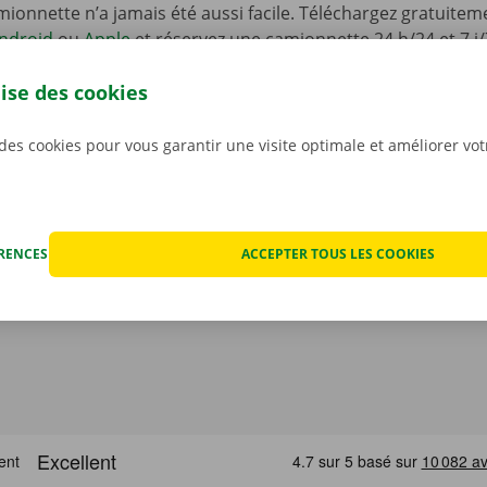
ionnette n’a jamais été aussi facile. Téléchargez gratuiteme
ndroid
ou
Apple
et réservez une camionnette 24 h/24 et 7 j/
one. Choisissez rapidement et facilement le modèle qui con
lise des cookies
situation. Payez via l’appli, et récupérez votre véhicule de 
int ou Dockx Service Shop de votre choix.
 des cookies pour vous garantir une visite optimale et améliorer vo
ÉRENCES
ACCEPTER TOUS LES COOKIES