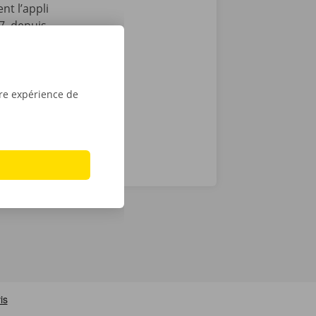
nt l’appli
7, depuis
vient le
location dans
tre expérience de