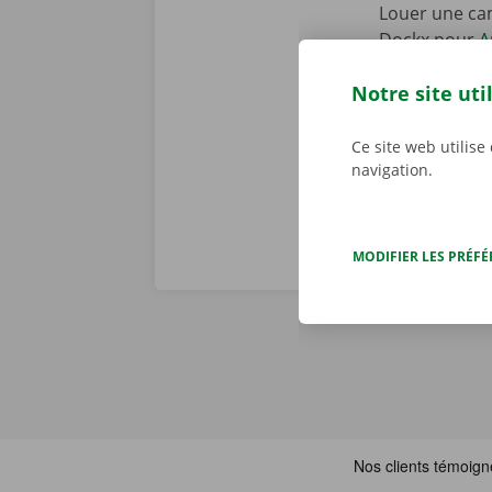
Louer une cam
Dockx pour
A
votre smartph
Notre site uti
mieux à votre 
le Pick-up Po
Ce site web utilise
navigation.
MODIFIER LES PRÉF