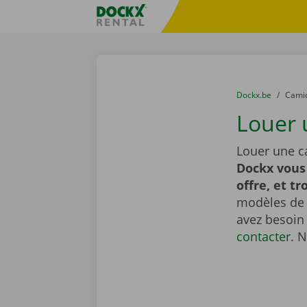
Skip content
Skip language
sitename
You are here:
du
Dockx.be
to
Cami
Louer 
Louer une c
Dockx vous
offre, et tr
modèles de t
avez besoin
contacter
. 