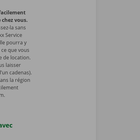
facilement
 chez vous.
ssez-la sans
kx Service
lle pourra y
à ce que vous
 de location.
s laisser
 d’un cadenas).
ans la région
cilement
am.
 avec