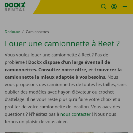
sitename
Skip content
Skip language
You are here:
du
Dockx.be
to
Camionnettes
Louer une camionnette à Reet ?
Vous voulez louer une camionnette à Reet ? Pas de
problème !
Dockx dispose d’un large éventail de
camionnettes. Consultez notre offre, et trouverez la
camionnette la mieux adaptée à vos besoins.
Nous
vous proposons des camionnettes de toutes les tailles, sans
oublier des modèles avec hayon élévateur ou crochet
d’attelage. Il ne vous reste plus qu’à faire votre choix et à
profiter de votre camionnette de location. Vous avez des
questions ? N’hésitez pas à
nous contacter
! Nous nous
ferons un plaisir de vous aider.