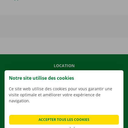
LOCATION
NOS VÉHICULES
Notre site utilise des cookies
NOS SERVICES
Ce site web utilise des cookies pour vous garantir une
AGENCES
visite optimale et améliorer votre expérience de
navigation.
APPLI
SOLUTIONS DE DÉMÉNAGEMENT
ACCEPTER TOUS LES COOKIES