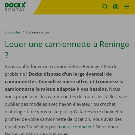
sitename
Skip content
Skip language
You are here:
du
Dockx.be
to
Camionnettes
Louer une camionnette à Reninge
?
Vous voulez louer une camionnette à Reninge ? Pas de
problème !
Dockx dispose d’un large éventail de
camionnettes. Consultez notre offre, et trouverez la
camionnette la mieux adaptée à vos besoins.
Nous
vous proposons des camionnettes de toutes les tailles, sans
oublier des modèles avec hayon élévateur ou crochet
d’attelage. Il ne vous reste plus qu’à faire votre choix et à
profiter de votre camionnette de location. Vous avez des
questions ? N’hésitez pas à
nous contacter
! Nous nous
ferons un plaisir de vous aider.