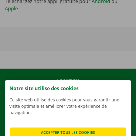
Téléchargez notre appli gratuite pour
Android
ou
Apple
.
LOCATION
Notre site utilise des cookies
NOS VÉHICULES
NOS SERVICES
Ce site web utilise des cookies pour vous garantir une
visite optimale et améliorer votre expérience de
AGENCES
navigation.
APPLI
SOLUTIONS DE DÉMÉNAGEMENT
ACCEPTER TOUS LES COOKIES