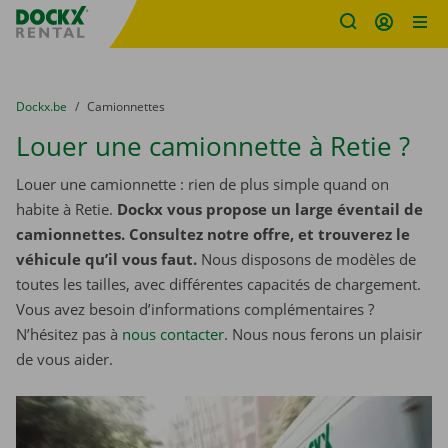
sitename
Skip content
Skip language
You are here:
du
Dockx.be
to
Camionnettes
Louer une camionnette à Retie ?
Louer une camionnette : rien de plus simple quand on
habite à Retie.
Dockx vous propose un large éventail de
camionnettes. Consultez notre offre, et trouverez le
véhicule qu’il vous faut.
Nous disposons de modèles de
toutes les tailles, avec différentes capacités de chargement.
Vous avez besoin d’informations complémentaires ?
N’hésitez pas à
nous contacter
. Nous nous ferons un plaisir
de vous aider.