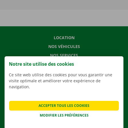
LOCATION
NOS VÉHICULES
NOS SERVICES
Notre site utilise des cookies
AGENCES
APPLI
Ce site web utilise des cookies pour vous garantir une
visite optimale et améliorer votre expérience de
SOLUTIONS DE DÉMÉNAGEMENT
navigation.
ACCEPTER TOUS LES COOKIES
CONTACTEZ NOUS
MODIFIER LES PRÉFÉRENCES
QUESTIONS FRÉQUENTES
NOUVELLES