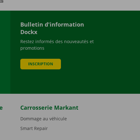
Bulletin d'information
Dockx
Restez informés des nouveautés et
promotions
be
INSCRIPTION
e
Carrosserie Markant
Dommage au véhicule
Smart Repair