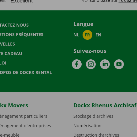
Langue
TACTEZ NOUS
STIONS FRÉQUENTES
NL
FR
EN
VELLES
Suivez-nous
TE CADEAU
Facebook
Instagram
LinkedIn
YouTu
LOI
ROPOS DE DOCKX RENTAL
kx Movers
Dockx Rhenus Archisaf
nagement particuliers
Stockage d'archives
nagement d'entreprises
Numérisation
e-meuble
Destruction d'archives