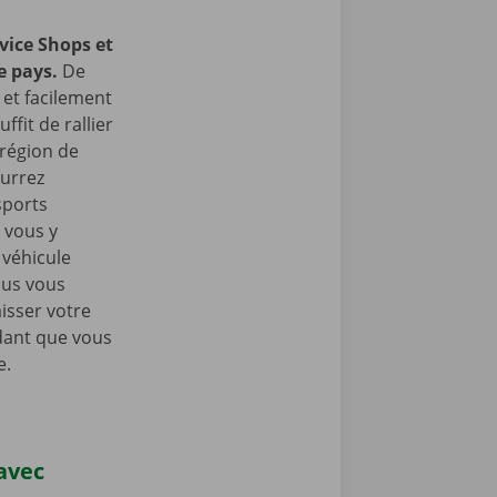
vice Shops et
e pays.
De
et facilement
ffit de rallier
 région de
urrez
sports
 vous y
 véhicule
ous vous
isser votre
dant que vous
e.
 avec