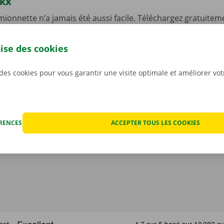
ckx
ionnette n’a jamais été aussi facile. Téléchargez gratuiteme
ndroid
ou
Apple
et réservez une camionnette 24 h/24 et 7 j/
one. Choisissez rapidement et facilement le modèle qui con
lise des cookies
situation. Payez via l’appli, et récupérez votre véhicule de 
int ou Dockx Service Shop de votre choix.
 des cookies pour vous garantir une visite optimale et améliorer vo
ÉRENCES
ACCEPTER TOUS LES COOKIES