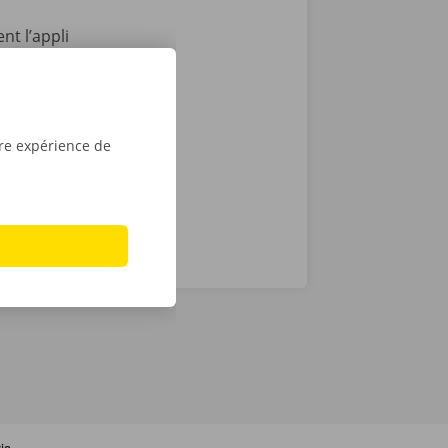
nt l’appli
7, depuis
vient le
location dans
tre expérience de