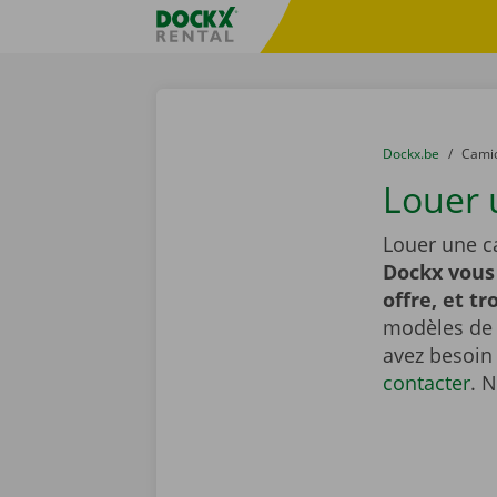
Skip content
Skip language
sitename
You are here:
du
Dockx.be
to
Cami
Louer 
Louer une c
Dockx vous
offre, et tr
modèles de t
avez besoin
contacter
. 