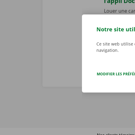
l’appli Do
Louer une cam
Dockx pour
A
votre smartph
Notre site uti
mieux à votre 
le Pick-up Po
Ce site web utilise
navigation.
MODIFIER LES PRÉF