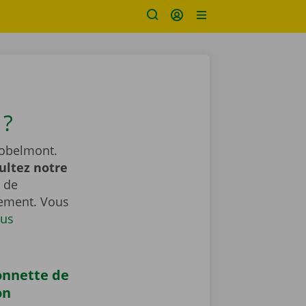
 ?
Robelmont.
ultez notre
 de
gement. Vous
us
onnette de
on