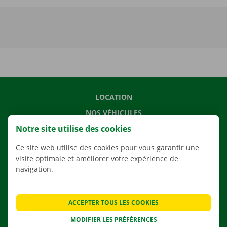
LOCATION
NOS VÉHICULES
Notre site utilise des cookies
NOS SERVICES
AGENCES
Ce site web utilise des cookies pour vous garantir une
visite optimale et améliorer votre expérience de
APPLI
navigation.
SOLUTIONS DE DÉMÉNAGEMENT
ACCEPTER TOUS LES COOKIES
MODIFIER LES PRÉFÉRENCES
CONTACTEZ NOUS