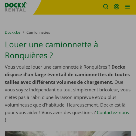
sitename
Skip content
Skip language
You are here:
du
Dockx.be
to
Camionnettes
Louer une camionnette à
Ronquières ?
Vous voulez louer une camionnette à Ronquières ?
Dockx
dispose d’un large éventail de camionnettes de toutes
tailles avec différents volumes de chargement.
Que
vous soyez indépendant ou tout simplement bricoleur, vous
n’êtes pas à l’abri d’une livraison imprévue et/ou plus
volumineuse que d’habitude. Heureusement, Dockx est là
pour vous aider ! Vous avez des questions ?
Contactez-nous
!