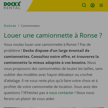
sitename
Skip content
Skip language
You are here:
du
Dockx.be
to
Camionnettes
Louer une camionnette à Ronse ?
Vous voulez louer une camionnette à Ronse ? Pas de
problème !
Dockx dispose d’un large éventail de
camionnettes. Consultez notre offre, et trouverez la
camionnette la mieux adaptée à vos besoins.
Nous
vous proposons des camionnettes de toutes les tailles, sans
oublier des modèles avec hayon élévateur ou crochet
d’attelage. Il ne vous reste plus qu’à faire votre choix et à
profiter de votre camionnette de location. Vous avez des
questions ? N’hésitez pas à
nous contacter
! Nous nous
ferons un plaisir de vous aider.