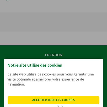
LOCATION
NOS VÉHICULES
Notre site utilise des cookies
NOS SERVICES
Ce site web utilise des cookies pour vous garantir une
AGENCES
visite optimale et améliorer votre expérience de
navigation.
APPLI
SOLUTIONS DE DÉMÉNAGEMENT
ACCEPTER TOUS LES COOKIES