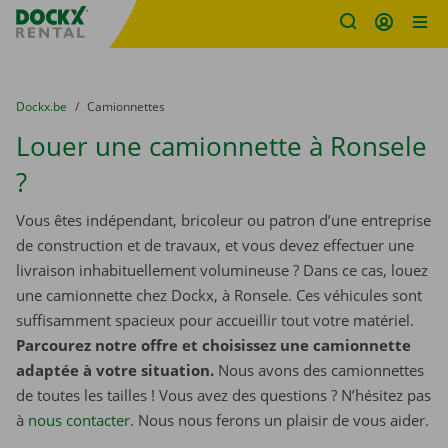
sitename
Skip content
Skip language
You are here:
du
Dockx.be
to
Camionnettes
Louer une camionnette à Ronsele
?
Vous êtes indépendant, bricoleur ou patron d’une entreprise
de construction et de travaux, et vous devez effectuer une
livraison inhabituellement volumineuse ? Dans ce cas, louez
une camionnette chez Dockx, à Ronsele. Ces véhicules sont
suffisamment spacieux pour accueillir tout votre matériel.
Parcourez notre offre et choisissez une camionnette
adaptée à votre situation.
Nous avons des camionnettes
de toutes les tailles ! Vous avez des questions ? N’hésitez pas
à
nous contacter
. Nous nous ferons un plaisir de vous aider.