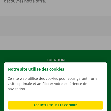
découvrez notre offre.
LOCATION
NOS VÉHICULES
Notre site utilise des cookies
NOS SERVICES
Ce site web utilise des cookies pour vous garantir une
AGENCES
visite optimale et améliorer votre expérience de
navigation.
APPLI
SOLUTIONS DE DÉMÉNAGEMENT
ACCEPTER TOUS LES COOKIES