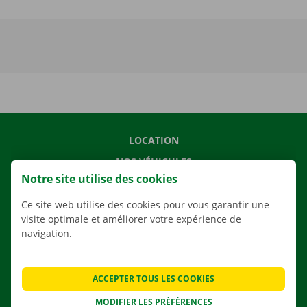
LOCATION
NOS VÉHICULES
Notre site utilise des cookies
NOS SERVICES
AGENCES
Ce site web utilise des cookies pour vous garantir une
visite optimale et améliorer votre expérience de
APPLI
navigation.
SOLUTIONS DE DÉMÉNAGEMENT
ACCEPTER TOUS LES COOKIES
MODIFIER LES PRÉFÉRENCES