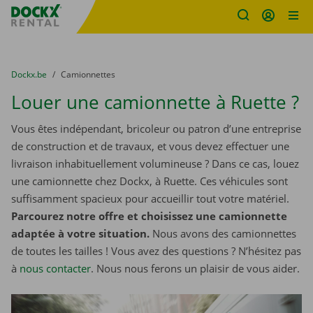
sitename
Skip content
Skip language
You are here:
du
Dockx.be
to
Camionnettes
Louer une camionnette à Ruette ?
Vous êtes indépendant, bricoleur ou patron d’une entreprise
de construction et de travaux, et vous devez effectuer une
livraison inhabituellement volumineuse ? Dans ce cas, louez
une camionnette chez Dockx, à Ruette. Ces véhicules sont
suffisamment spacieux pour accueillir tout votre matériel.
Parcourez notre offre et choisissez une camionnette
adaptée à votre situation.
Nous avons des camionnettes
de toutes les tailles ! Vous avez des questions ? N’hésitez pas
à
nous contacter
. Nous nous ferons un plaisir de vous aider.