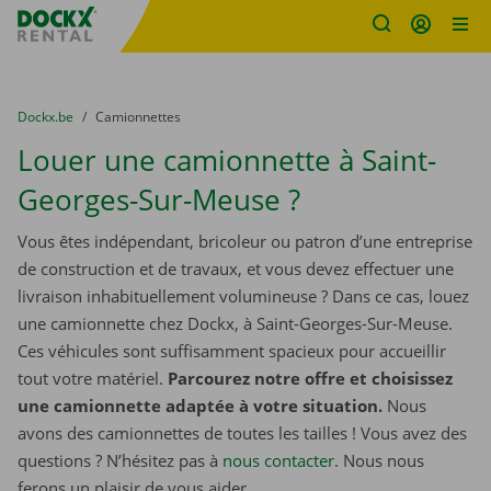
sitename
Skip content
Skip language
You are here:
du
Dockx.be
to
Camionnettes
Louer une camionnette à Saint-
Georges-Sur-Meuse ?
Vous êtes indépendant, bricoleur ou patron d’une entreprise
de construction et de travaux, et vous devez effectuer une
livraison inhabituellement volumineuse ? Dans ce cas, louez
une camionnette chez Dockx, à Saint-Georges-Sur-Meuse.
Ces véhicules sont suffisamment spacieux pour accueillir
tout votre matériel.
Parcourez notre offre et choisissez
une camionnette adaptée à votre situation.
Nous
avons des camionnettes de toutes les tailles ! Vous avez des
questions ? N’hésitez pas à
nous contacter
. Nous nous
ferons un plaisir de vous aider.