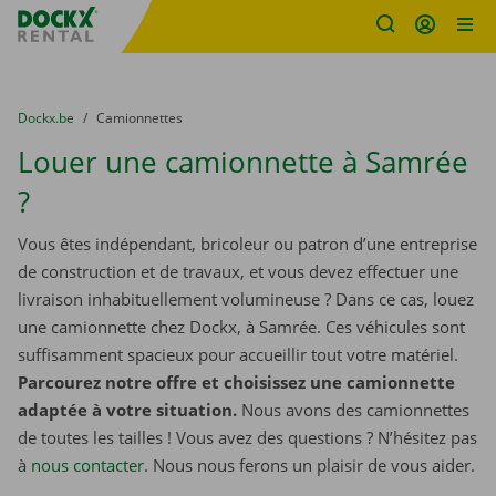
sitename
Skip content
Skip language
You are here:
du
Dockx.be
to
Camionnettes
Louer une camionnette à Samrée
?
Vous êtes indépendant, bricoleur ou patron d’une entreprise
de construction et de travaux, et vous devez effectuer une
livraison inhabituellement volumineuse ? Dans ce cas, louez
une camionnette chez Dockx, à Samrée. Ces véhicules sont
suffisamment spacieux pour accueillir tout votre matériel.
Parcourez notre offre et choisissez une camionnette
adaptée à votre situation.
Nous avons des camionnettes
de toutes les tailles ! Vous avez des questions ? N’hésitez pas
à
nous contacter
. Nous nous ferons un plaisir de vous aider.