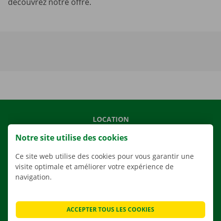
découvrez notre offre.
LOCATION
NOS VÉHICULES
Notre site utilise des cookies
NOS SERVICES
Ce site web utilise des cookies pour vous garantir une
AGENCES
visite optimale et améliorer votre expérience de
navigation.
APPLI
SOLUTIONS DE DÉMÉNAGEMENT
ACCEPTER TOUS LES COOKIES