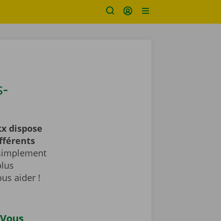
-
x dispose
fférents
 simplement
plus
us aider !
 Vous