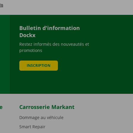
Bulletin d'information
Dockx
Restez informés des nouveautés et
promotions
be
INSCRIPTION
e
Carrosserie Markant
Dommage au véhicule
Smart Repair