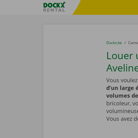
Skip content
Skip language
sitename
You are here:
du
Dockx.be
to
Cami
Louer 
Aveline
Vous voulez
d’un large 
volumes d
bricoleur, v
volumineuse
Vous avez d