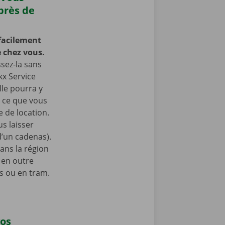
près de
facilement
 chez vous.
ssez-la sans
kx Service
lle pourra y
à ce que vous
 de location.
s laisser
 d’un cadenas).
ans la région
 en outre
s ou en tram.
vos