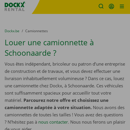
sitename
Skip content
Skip language
You are here:
du
Dockx.be
to
Camionnettes
Louer une camionnette à
Schoonaarde ?
Vous êtes indépendant, bricoleur ou patron d’une entreprise
de construction et de travaux, et vous devez effectuer une
livraison inhabituellement volumineuse ? Dans ce cas, louez
une camionnette chez Dockx, à Schoonaarde. Ces véhicules
sont suffisamment spacieux pour accueillir tout votre
matériel.
Parcourez notre offre et choisissez une
camionnette adaptée à votre situation.
Nous avons des
camionnettes de toutes les tailles ! Vous avez des questions
? N’hésitez pas à
nous contacter
. Nous nous ferons un plaisir
de vous aider.