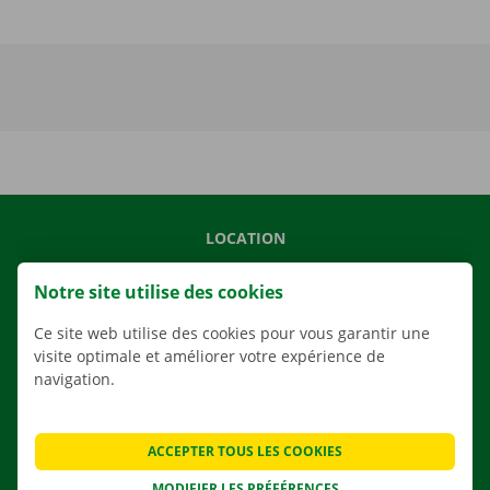
LOCATION
NOS VÉHICULES
Notre site utilise des cookies
NOS SERVICES
Ce site web utilise des cookies pour vous garantir une
AGENCES
visite optimale et améliorer votre expérience de
APPLI
navigation.
SOLUTIONS DE DÉMÉNAGEMENT
ACCEPTER TOUS LES COOKIES
MODIFIER LES PRÉFÉRENCES