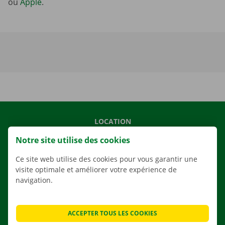
ou
Apple
.
LOCATION
NOS VÉHICULES
Notre site utilise des cookies
NOS SERVICES
Ce site web utilise des cookies pour vous garantir une
AGENCES
visite optimale et améliorer votre expérience de
navigation.
APPLI
SOLUTIONS DE DÉMÉNAGEMENT
ACCEPTER TOUS LES COOKIES