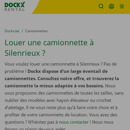
sitename
Skip content
Skip language
You are here:
du
Dockx.be
to
Camionnettes
Louer une camionnette à
Silenrieux ?
Vous voulez louer une camionnette à Silenrieux ? Pas de
problème !
Dockx dispose d’un large éventail de
camionnettes. Consultez notre offre, et trouverez la
camionnette la mieux adaptée à vos besoins.
Nous
vous proposons des camionnettes de toutes les tailles, sans
oublier des modèles avec hayon élévateur ou crochet
d’attelage. Il ne vous reste plus qu’à faire votre choix et à
profiter de votre camionnette de location. Vous avez des
questions ? N’hésitez pas à
nous contacter
! Nous nous
ferons un plaisir de vous aider.