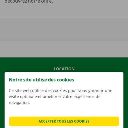
découvrez notre offre.
LOCATION
NOS VÉHICULES
Notre site utilise des cookies
NOS SERVICES
Ce site web utilise des cookies pour vous garantir une
AGENCES
visite optimale et améliorer votre expérience de
navigation.
APPLI
SOLUTIONS DE DÉMÉNAGEMENT
ACCEPTER TOUS LES COOKIES