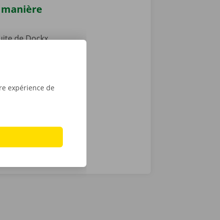
e manière
tuite de Dockx
0 % sans
e plus qu’à
e d’une clé
découvrez
tre expérience de