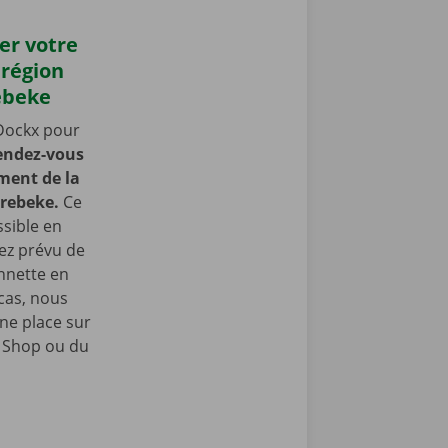
er votre
 région
rebeke
Dockx pour
endez-vous
ment de la
orebeke.
Ce
ssible en
vez prévu de
nnette en
 cas, nous
ne place sur
e Shop ou du