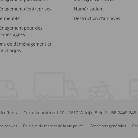
nagement d'entreprises
Numérisation
e-meuble
Destruction d'archives
nagement pour des
onnes âgées
ons de déménagement et
e-charges
kx Rental
-
Terbekehofdreef 10
-
2610
Wilrijk
,
België
-
BE 0449.245
de cookies
Politique de respect de la vie privée
Conditions générales
Cha