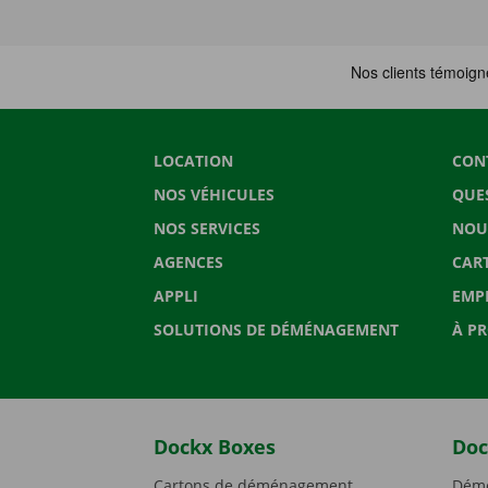
LOCATION
CON
NOS VÉHICULES
QUE
NOS SERVICES
NOU
AGENCES
CAR
APPLI
EMP
SOLUTIONS DE DÉMÉNAGEMENT
À P
Dockx Boxes
Doc
Cartons de déménagement
Démé