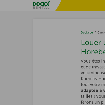
Skip content
Skip language
sitename
You are here:
du
Dockx.be
to
Cami
Louer 
Horebe
Vous êtes i
et de travau
volumineuse
Kornelis-Ho
tout votre m
adaptée à v
tailles ! Vo
ferons un pl