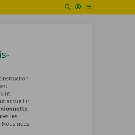
s-
construction
ent
Sint-
r accueillir
amionnette
tes les
. Nous nous