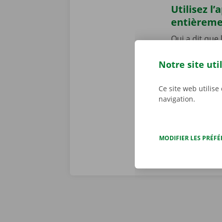
Utilisez l
entièrem
Qui a dit que
pour réserver 
contact ! Ouvr
Notre site uti
aller récupér
numérique. Té
Ce site web utilise
notre offre.
navigation.
MODIFIER LES PRÉF