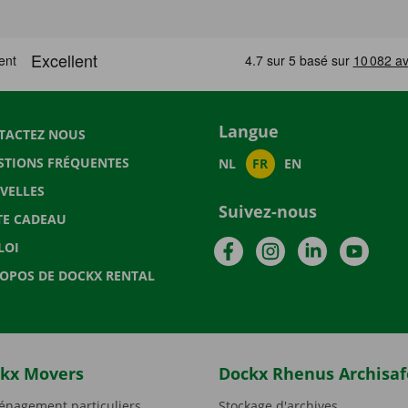
Langue
TACTEZ NOUS
STIONS FRÉQUENTES
NL
FR
EN
VELLES
Suivez-nous
TE CADEAU
Facebook
Instagram
LinkedIn
YouTu
LOI
ROPOS DE DOCKX RENTAL
kx Movers
Dockx Rhenus Archisaf
nagement particuliers
Stockage d'archives