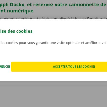
’appli Dockx, et réservez votre camionnette d
ent numérique
 louer une camionnette était compliqué ? Utilisez l’appli gra
une camionnette 24 h/24 et 7 j/7. C’est rapide, facile, et 10
ez l’appli, choisissez votre véhicule, et payez. Il ne vous rest
lise des cookies
er votre camionnette, que vous pourrez déverrouiller à l’aid
léchargez notre appli gratuite pour
Android
ou
Apple
, et 
 des cookies pour vous garantir une visite optimale et améliorer vo
ÉRENCES
ACCEPTER TOUS LES COOKIES