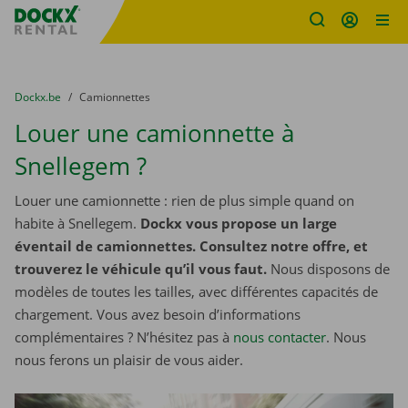
sitename
Skip content
Skip language
You are here:
du
Dockx.be
to
Camionnettes
Louer une camionnette à
Snellegem ?
Louer une camionnette : rien de plus simple quand on
habite à Snellegem.
Dockx vous propose un large
éventail de camionnettes. Consultez notre offre, et
trouverez le véhicule qu’il vous faut.
Nous disposons de
modèles de toutes les tailles, avec différentes capacités de
chargement. Vous avez besoin d’informations
complémentaires ? N’hésitez pas à
nous contacter
. Nous
nous ferons un plaisir de vous aider.