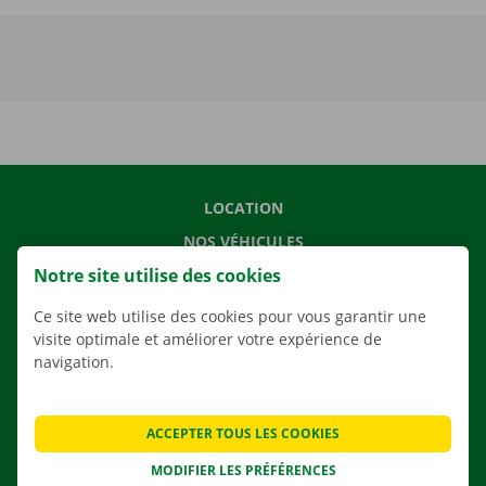
LOCATION
NOS VÉHICULES
Notre site utilise des cookies
NOS SERVICES
AGENCES
Ce site web utilise des cookies pour vous garantir une
visite optimale et améliorer votre expérience de
APPLI
navigation.
SOLUTIONS DE DÉMÉNAGEMENT
ACCEPTER TOUS LES COOKIES
MODIFIER LES PRÉFÉRENCES
CONTACTEZ NOUS