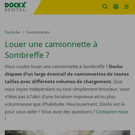
sitename
Skip content
Skip language
You are here:
du
Dockx.be
to
Camionnettes
Louer une camionnette à
Sombreffe ?
Vous voulez louer une camionnette à Sombreffe ?
Dockx
dispose d’un large éventail de camionnettes de toutes
tailles avec différents volumes de chargement.
Que
vous soyez indépendant ou tout simplement bricoleur, vous
n’êtes pas à l’abri d’une livraison imprévue et/ou plus
volumineuse que d’habitude. Heureusement, Dockx est là
pour vous aider ! Vous avez des questions ?
Contactez-nous
!